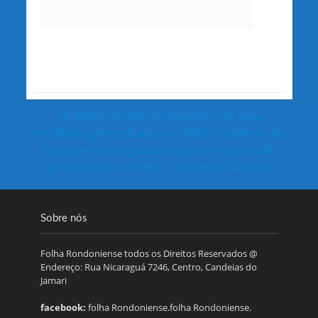
Confúcio no Olho do furacão: “Há uma
tendência generalizada nos TREs brasileiros de
não fazer vistas grossas a quem topou tudo
para ganhar o Poder”. -por Gessi Taborda
Sobre nós
Folha Rondoniense todos os Direitos Reservados @
Endereço: Rua Nicaraguá 7246, Centro, Candeias do
Jamari
facebook:
folha Rondoniense.folha Rondoniense.