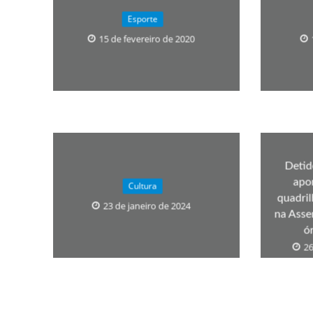
Os segredos não re
Esporte
15 de fevereiro de 2020
Detid
apo
FILME: Como um Mo
Cultura
quadri
23 de janeiro de 2024
na Asse
ó
26