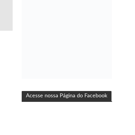
ma produção Folha Filmes
Acesse nossa Página do Facebook