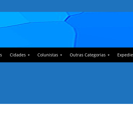
s
Cidades
Colunistas
Outras Categorias
Expedie
 Corajoso e a Anciã Marleninha na luta contra Bafoncinho e sua gangue