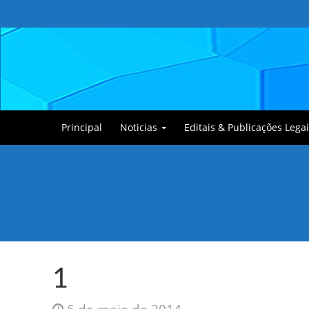
Principal
Noticias
Editais & Publicações Legai
Tullin, o Cãozinho
1