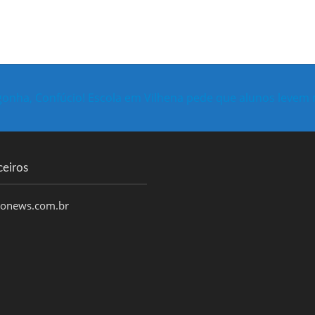
gonha, Confúcio! Escola em Vilhena pede que alunos levem
ceiros
honews.com.br