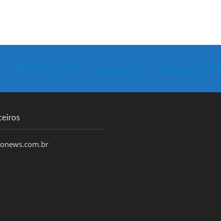
ike Batista diz não estar preocupado com investigação da 
ceiros
honews.com.br