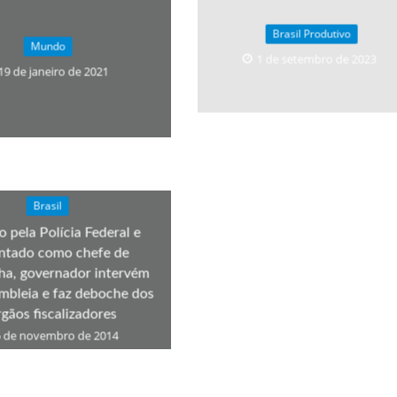
velados do livro de apocalipse
Brasil Produtivo
Mundo
1 de setembro de 2023
19 de janeiro de 2021
Brasil
o pela Polícia Federal e
njolo salvou a vida de Flechinha, o bebe coelho – Vídeo em Português mais u
ntado como chefe de
lha, governador intervém
mbleia e faz deboche dos
rgãos fiscalizadores
 de novembro de 2014