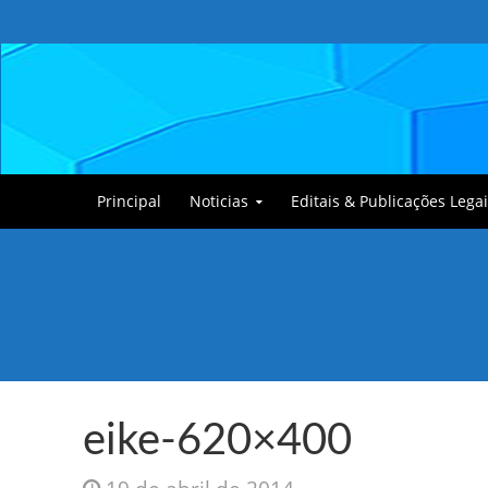
Principal
Noticias
Editais & Publicações Legai
Tullin, o Cãozinho
eike-620×400