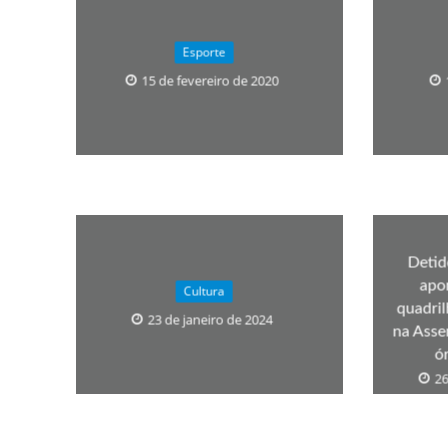
Os segredos não re
Esporte
15 de fevereiro de 2020
Detid
FILME: Como um Mo
apo
Cultura
quadri
23 de janeiro de 2024
na Asse
ó
26