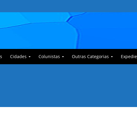
s
Cidades
Colunistas
Outras Categorias
Expedie
 Corajoso e a Anciã Marleninha na luta contra Bafoncinho e sua gangue