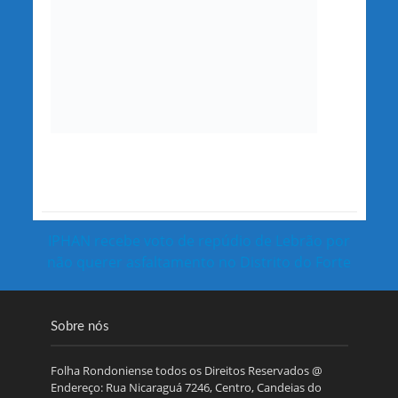
IPHAN recebe voto de repúdio de Lebrão por
não querer asfaltamento no Distrito do Forte
Sobre nós
Folha Rondoniense todos os Direitos Reservados @
Endereço: Rua Nicaraguá 7246, Centro, Candeias do