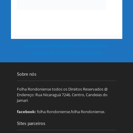
Agentes penitenciários participam de
Seminário de formação política
Sobre nós
Folha Rondoniense todos os Direitos Reservados @
Endereço: Rua Nicaraguá 7246, Centro, Candeias do
Jamari
facebook:
folha Rondoniense.folha Rondoniense.
Sites parceiros