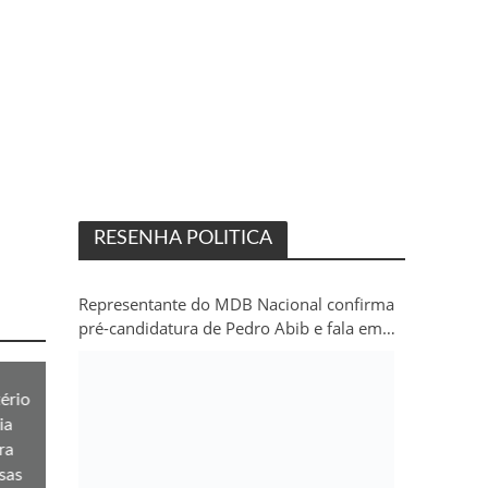
RESENHA POLITICA
Representante do MDB Nacional confirma
pré-candidatura de Pedro Abib e fala em
“sobrevida” do partido em Rondônia
ério
ia
ra
sas