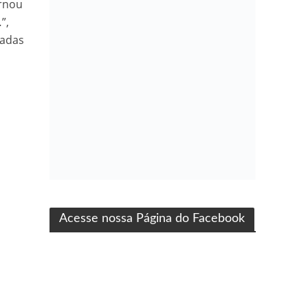
arnou
”,
tadas
ma produção Folha Filmes
Acesse nossa Página do Facebook