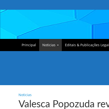
Principal
Noticias
Editais & Publicações Legai
Tullin, o Cãozinho
Noticias
Valesca Popozuda rev