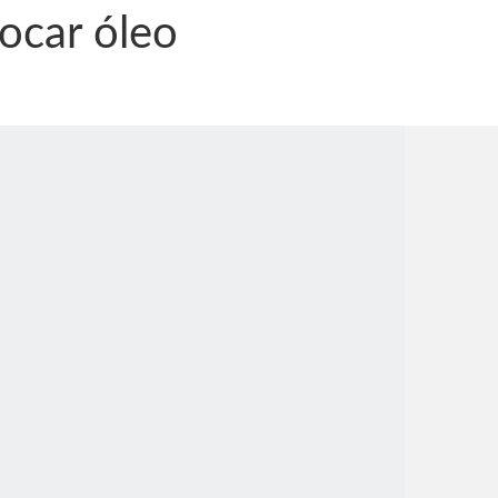
rocar óleo
nônima, Como usam o nome de Jesus para ganhar dinheiro
tlas intriga a Humanidade