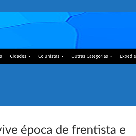
s
Cidades
Colunistas
Outras Categorias
Expedie
 Corajoso e a Anciã Marleninha na luta contra Bafoncinho e sua gangue
ive época de frentista e