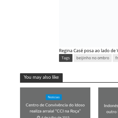
Regina Casé posa ao lado de V
Tags
beijinho no ombro
f
You may also like
Noticias
Centro de Convivência do Idoso
Indonés
realiza arraial “CCI na Roça”
outro 
4 de julho de 2015