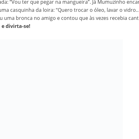
iada: “Vou ter que pegar na mangueira”. Já Mumuzinho enc
velados do livro de apocalipse
 uma casquinha da loira: “Quero trocar o óleo, lavar o vidro…
eu uma bronca no amigo e contou que às vezes recebia can
 e divirta-se!
njolo salvou a vida de Flechinha, o bebe coelho – Vídeo em Português mais u