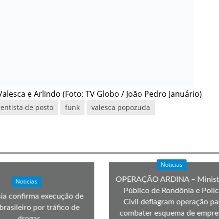
alesca e Arlindo (Foto: TV Globo / João Pedro Januário)
rentista de posto
funk
valesca popozuda
Noticias
OPERAÇÃO ARDINA – Minist
Noticias
Público de Rondônia e Políc
ia confirma execução de
Civil deflagram operação pa
brasileiro por tráfico de
combater esquema de empre
drogas