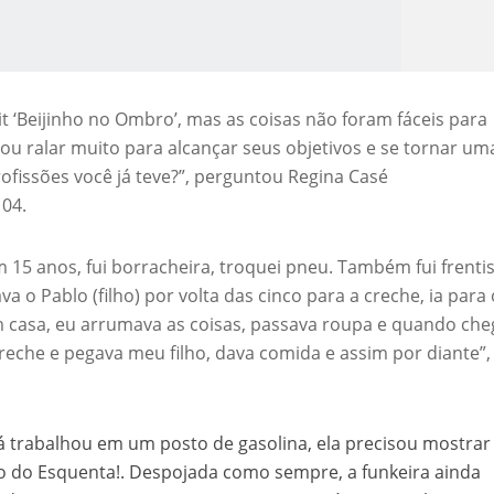
t ‘Beijinho no Ombro’, mas as coisas não foram fáceis para
ou ralar muito para alcançar seus objetivos e se tornar um
ofissões você já teve?”, perguntou Regina Casé
 04.
o Kong ajudou o Imperador Dom Pedro I na Independência do Brasil
15 anos, fui borracheira, troquei pneu. Também fui frentis
a o Pablo (filho) por volta das cinco para a creche, ia para 
Em casa, eu arrumava as coisas, passava roupa e quando ch
creche e pegava meu filho, dava comida e assim por diante”,
á trabalhou em um posto de gasolina, ela precisou mostrar
o do Esquenta!. Despojada como sempre, a funkeira ainda