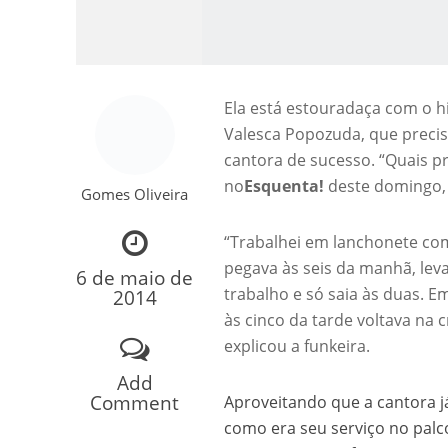
Ela está estouradaça com o hi
Valesca Popozuda, que precis
cantora de sucesso. “Quais pr
no
Esquenta!
deste domingo,
Gomes Oliveira
Como o Cachorrinh
“Trabalhei em lanchonete com 
pegava às seis da manhã, levav
6 de maio de
trabalho e só saia às duas. 
2014
às cinco da tarde voltava na 
explicou a funkeira.
Add
Comment
Aproveitando que a cantora j
como era seu serviço no palc