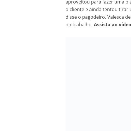
aproveitou para fazer uma p
Os segredos não re
o cliente e ainda tentou tirar
disse o pagodeiro. Valesca d
no trabalho.
Assista ao vídeo
FILME: Como um Mo