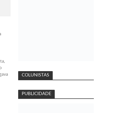
a
ta,
o
egava
COLUNISTAS
PUBLICIDADE