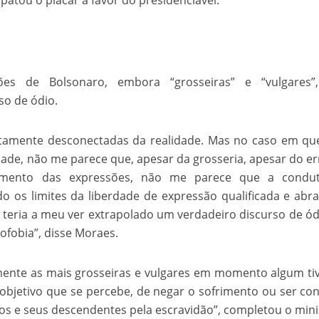
atou o placar a favor do presidenciável.
ões de Bolsonaro, embora “grosseiras” e “vulgares”
so de ódio.
utamente desconectadas da realidade. Mas no caso em qu
ade, não me parece que, apesar da grosseria, apesar do er
cimento das expressões, não me parece que a condu
o os limites da liberdade de expressão qualificada e abr
 teria a meu ver extrapolado um verdadeiro discurso de ód
ofobia”, disse Moraes.
lmente as mais grosseiras e vulgares em momento algum t
 objetivo que se percebe, de negar o sofrimento ou ser con
s e seus descendentes pela escravidão”, completou o mini