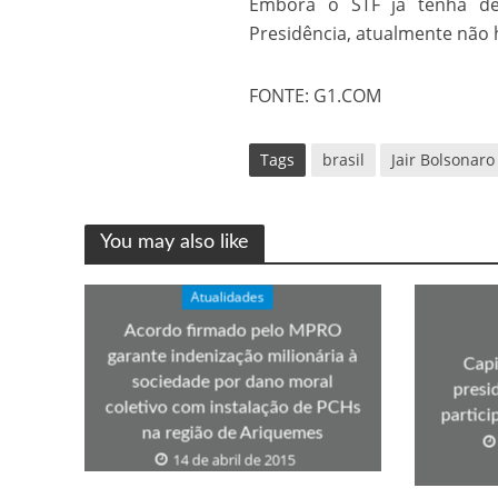
Embora o STF já tenha de
Presidência, atualmente não 
FONTE: G1.COM
Tags
brasil
Jair Bolsonaro
You may also like
Atualidades
Acordo firmado pelo MPRO
garante indenização milionária à
Capi
sociedade por dano moral
presi
coletivo com instalação de PCHs
partic
na região de Ariquemes
14 de abril de 2015