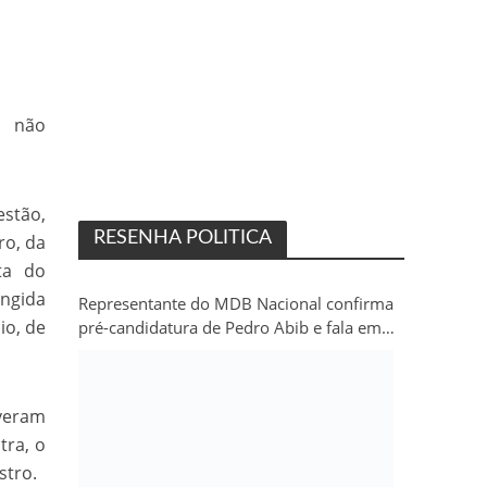
, não
estão,
RESENHA POLITICA
ro, da
ta do
angida
Representante do MDB Nacional confirma
io, de
pré-candidatura de Pedro Abib e fala em
“sobrevida” do partido em Rondônia
iveram
tra, o
stro.