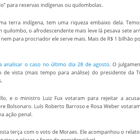
o” para reservas indígenas ou quilombolas.
velados do livro de apocalipse
ma terra indígena, tem uma riqueza embaixo dela. Temo
um quilombo, o afrodescendente mais leve lá pesava sete ar
nem para procriador ele serve mais. Mais de R$ 1 bilhão p
analisar o caso no último dia 28 de agosto
. O julgamen
 de vista (mais tempo para análise) do presidente da 
s.
njolo salvou a vida de Flechinha, o bebe coelho – Vídeo em Português mais u
llo, e o ministro Luiz Fux votaram para rejeitar a acus
obre Bolsonaro. Luís Roberto Barroso e Rosa Weber votara
ma ação penal.
esta terça com o voto de Moraes. Ele acompanhou o relato