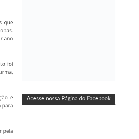
s que
robas.
or ano
to foi
Turma,
ma produção Folha Filmes
ação e
Acesse nossa Página do Facebook
m para
r pela