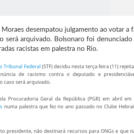
e Moraes desempatou julgamento ao votar a f
so será arquivado. Bolsonaro foi denunciado
adas racistas em palestra no Rio.
o Kong ajudou o Imperador Dom Pedro I na Independência do Brasil
 Tribunal Federal
(STF) decidiu nesta terça-feira (11) rejeita
enúncia de racismo contra o deputado e presidenciá
 o caso será arquivado.
ela Procuradoria Geral da República (PGR) em abril em
as
numa palestra que fez no ano passado no Clube Hebra
eito presidente, não destinará recursos para ONGs e que n