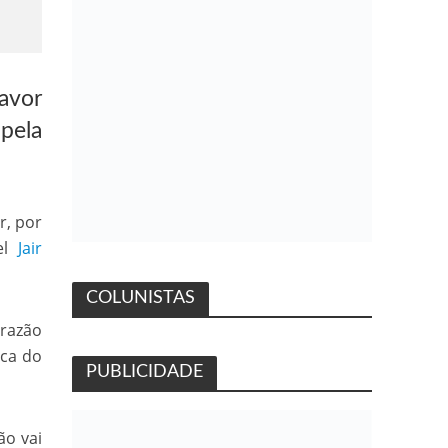
avor
 pela
r, por
vel
Jair
COLUNISTAS
 razão
ica do
PUBLICIDADE
ão vai