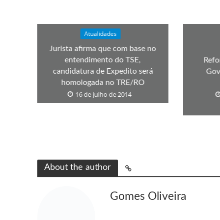
Atualidades
Jurista afirma que com base no
entendimento do TSE,
Refo
candidatura de Expedito será
Gov
homologada no TRE/RO
16 de julho de 2014
About the author
Gomes Oliveira