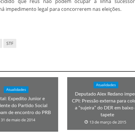
cidido que réus não podem ocupar a linha sucessór
há impedimento legal para concorrerem nas eleições.
STF
Atualidades
Atualidades
Deputado Alex Redano impe
tal: Expedito Junior e
CPI: Pressão externa para col
dente do Partido Social
a “sujeira” do DER em baixo
ipam de encontro do PRB
tapete
31 de maio de 2014
13 de março de 2015