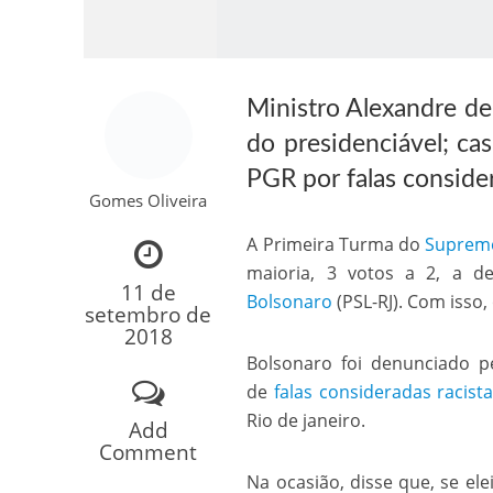
Ministro Alexandre d
do presidenciável; ca
PGR por falas consider
Gomes Oliveira
Como o Cachorrinh
A Primeira Turma do
Supremo
maioria, 3 votos a 2, a d
11 de
Bolsonaro
(PSL-RJ). Com isso,
setembro de
2018
Bolsonaro foi denunciado p
de
falas consideradas racist
Rio de janeiro.
Add
Comment
Na ocasião, disse que, se el