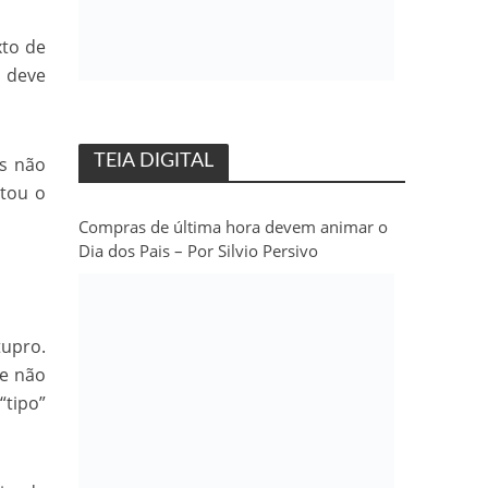
xto de
m deve
TEIA DIGITAL
is não
ltou o
Compras de última hora devem animar o
Dia dos Pais – Por Silvio Persivo
tupro.
ue não
“tipo”