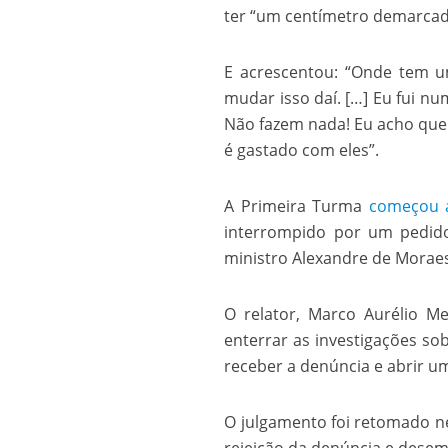
ter “um centímetro demarcad
Os segredos não re
E acrescentou: “Onde tem u
mudar isso daí. […] Eu fui n
Não fazem nada! Eu acho que 
é gastado com eles”.
A Primeira Turma
começou a 
interrompido por um pedido
ministro Alexandre de Morae
FILME: Como um Mo
O relator, Marco Aurélio Me
enterrar as investigações s
receber a denúncia e abrir u
O julgamento foi retomado n