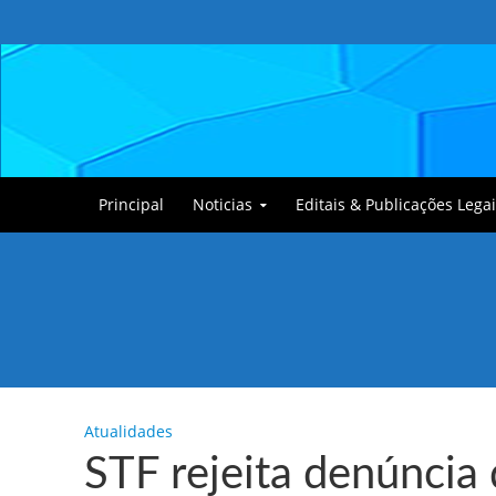
Principal
Noticias
Editais & Publicações Legai
Tullin, o Cãozinho
Atualidades
STF rejeita denúncia 