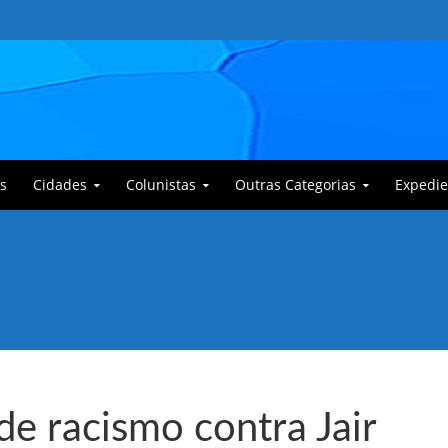
s
Cidades
Colunistas
Outras Categorias
Expedie
 Corajoso e a Anciã Marleninha na luta contra Bafoncinho e sua gangue
de racismo contra Jair