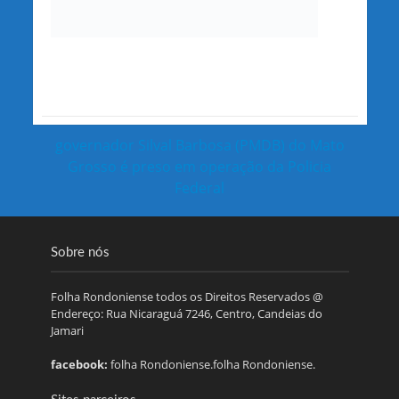
governador Silval Barbosa (PMDB) do Mato
Grosso é preso em operação da Policia
Federal
Sobre nós
Folha Rondoniense todos os Direitos Reservados @
Endereço: Rua Nicaraguá 7246, Centro, Candeias do
Jamari
facebook:
folha Rondoniense.folha Rondoniense.