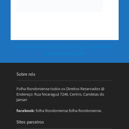
Lula convoca os 37 ministros para primeira
reunião no Planalto
Sobre nós
Folha Rondoniense todos os Direitos Reservados @
Endereço: Rua Nicaraguá 7246, Centro, Candeias do
Jamari
facebook:
folha Rondoniense.folha Rondoniense.
Sites parceiros