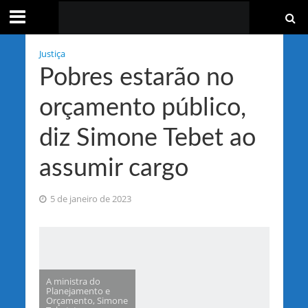
Justiça
Pobres estarão no
orçamento público,
diz Simone Tebet ao
assumir cargo
5 de janeiro de 2023
A ministra do
Planejamento e
Orçamento, Simone