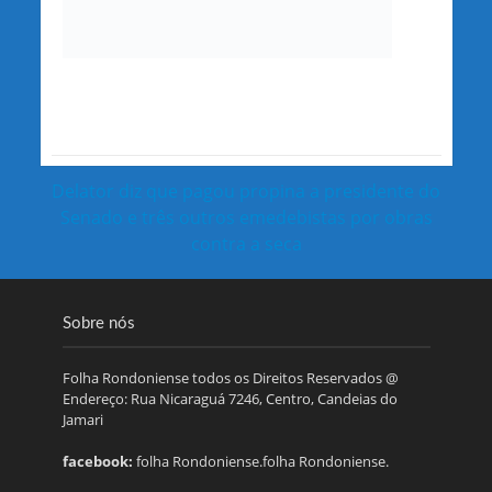
Delator diz que pagou propina a presidente do
Senado e três outros emedebistas por obras
contra a seca
Sobre nós
Folha Rondoniense todos os Direitos Reservados @
Endereço: Rua Nicaraguá 7246, Centro, Candeias do
Jamari
facebook:
folha Rondoniense.folha Rondoniense.