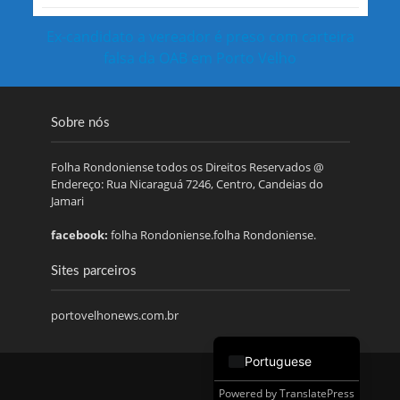
Ex-candidato a vereador é preso com carteira
falsa da OAB em Porto Velho
Sobre nós
Folha Rondoniense todos os Direitos Reservados @
Endereço: Rua Nicaraguá 7246, Centro, Candeias do
Jamari
facebook:
folha Rondoniense.folha Rondoniense.
Sites parceiros
portovelhonews.com.br
Portuguese
Powered by
TranslatePress