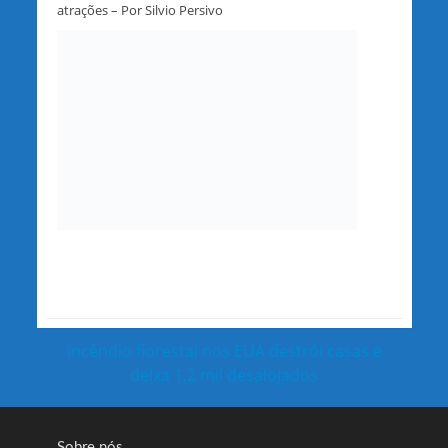
atrações – Por Silvio Persivo
Incêndio florestal nos EUA destrói casas e
deixa 1,2 mil desalojados
Sobre nós