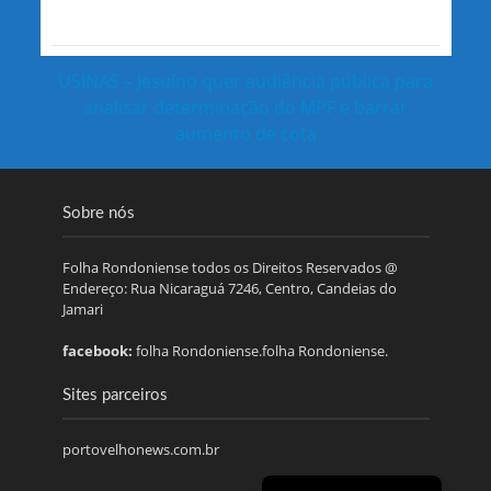
USINAS – Jesuíno quer audiência pública para
analisar determinação do MPF e barrar
aumento de cota
Sobre nós
Folha Rondoniense todos os Direitos Reservados @
Endereço: Rua Nicaraguá 7246, Centro, Candeias do
Jamari
facebook:
folha Rondoniense.folha Rondoniense.
Sites parceiros
portovelhonews.com.br