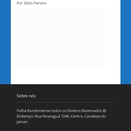
Por Silvio Persivo
Sobre nós
Folha Rondoniense todos os Direitos Reservados @
Endereço: Rua Nicaraguá 7246, Centro, Candeias do
Jamari