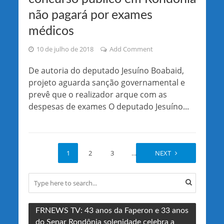
não pagará por exames
médicos
10 de julho de 2018
Add Comment
De autoria do deputado Jesuíno Boabaid,
projeto aguarda sanção governamental e
prevê que o realizador arque com as
despesas de exames O deputado Jesuíno...
1
2
3
…
18
NEXT
FRNEWS TV: 43 anos da Faperon e 33 anos
do Senar Rondônia solenidade celebra a