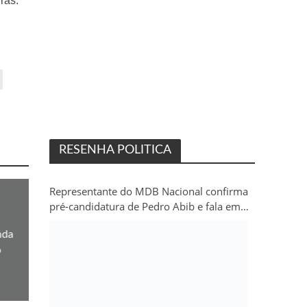
uras.
RESENHA POLITICA
Representante do MDB Nacional confirma
pré-candidatura de Pedro Abib e fala em
“sobrevida” do partido em Rondônia
nda
o