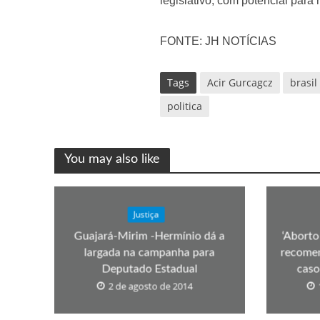
legislativo, com potencial para r
FONTE: JH NOTÍCIAS
Tags
Acir Gurcagcz
brasil
politica
You may also like
Justiça
Guajará-Mirim -Hermínio dá a
‘Aborto
largada na campanha para
recomen
Deputado Estadual
caso
2 de agosto de 2014