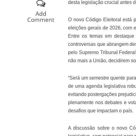
desta legislação crucial antes d
Os segredos não re
Add
Comment
O novo Código Eleitoral está 
eleições gerais de 2026, com ex
Entre os temas em destaque n
controversas que abrangem desd
pelo Supremo Tribunal Federal,
não mais a União, decidirem so
“Será um semestre quente para 
FILME: Como um Mo
de uma agenda legislativa rob
evitando postergações prejudic
plenamente nos debates e vot
desafios que impactam o país.
A discussão sobre o novo Cód