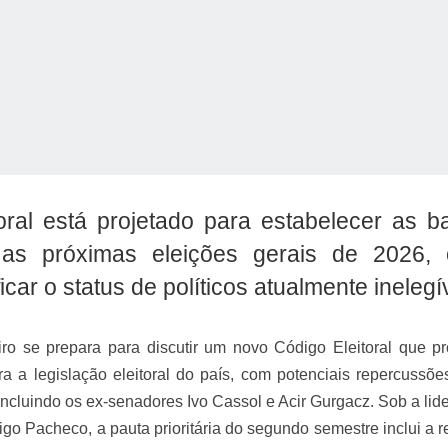
o Kong ajudou o Imperador Dom Pedro I na Independência do Brasil
ral está projetado para estabelecer as b
 as próximas eleições gerais de 2026,
car o status de políticos atualmente inelegí
ro se prepara para discutir um novo Código Eleitoral que p
a a legislação eleitoral do país, com potenciais repercussõe
 incluindo os ex-senadores Ivo Cassol e Acir Gurgacz. Sob a lid
go Pacheco, a pauta prioritária do segundo semestre inclui a r