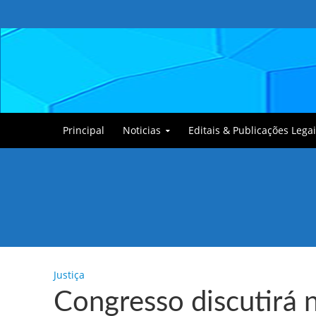
Principal
Noticias
Editais & Publicações Legai
Tullin, o Cãozinho
Justiça
Congresso discutirá n