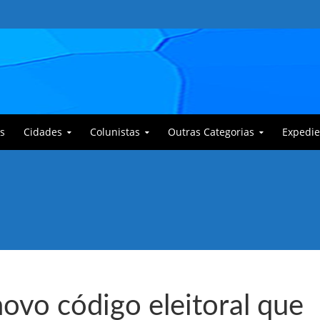
s
Cidades
Colunistas
Outras Categorias
Expedie
 Corajoso e a Anciã Marleninha na luta contra Bafoncinho e sua gangue
ovo código eleitoral que