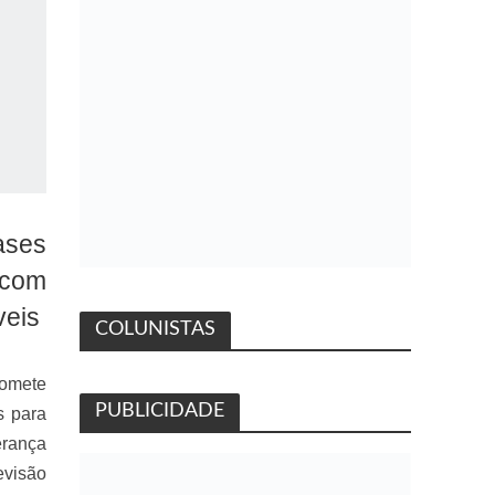
ases
 com
veis
COLUNISTAS
romete
PUBLICIDADE
s para
erança
evisão