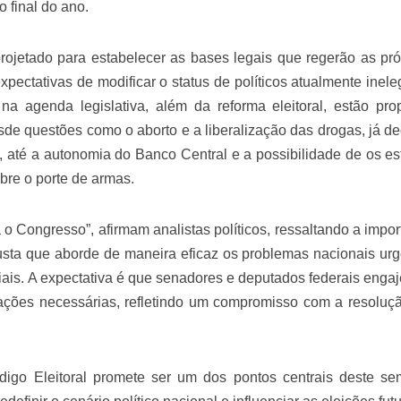
o final do ano.
velados do livro de apocalipse
projetado para estabelecer as bases legais que regerão as pr
pectativas de modificar o status de políticos atualmente ineleg
a agenda legislativa, além da reforma eleitoral, estão pro
e questões como o aborto e a liberalização das drogas, já de
 até a autonomia do Banco Central e a possibilidade de os es
bre o porte de armas.
o Congresso”, afirmam analistas políticos, ressaltando a impor
njolo salvou a vida de Flechinha, o bebe coelho – Vídeo em Português mais u
usta que aborde de maneira eficaz os problemas nacionais urg
iais. A expectativa é que senadores e deputados federais enga
ações necessárias, refletindo um compromisso com a resoluç
igo Eleitoral promete ser um dos pontos centrais deste se