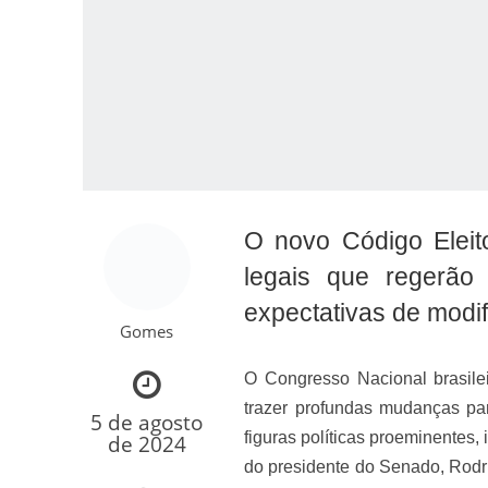
Como o Cachorrinh
O novo Código Eleito
legais que regerão
expectativas de modifi
Gomes
O Congresso Nacional brasilei
trazer profundas mudanças par
5 de agosto
figuras políticas proeminentes,
de 2024
do presidente do Senado, Rodri