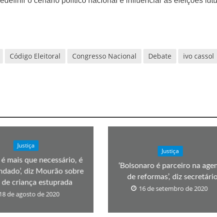
edefinir o cenário político nacional e influenciar as eleições fut
Código Eleitoral
Congresso Nacional
Debate
ivo cassol
Justiça
Justiça
 é mais que necessário, é
‘Bolsonaro é parceiro na age
dado’, diz Mourão sobre
de reformas’, diz secretári
 de criança estuprada
16 de setembro de 2020
18 de agosto de 2020