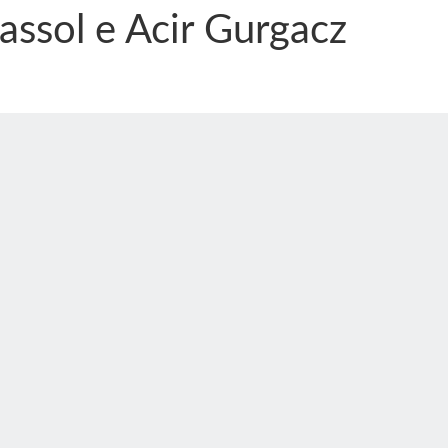
assol e Acir Gurgacz
nônima, Como usam o nome de Jesus para ganhar dinheiro
tlas intriga a Humanidade