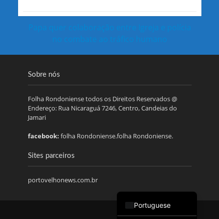
Papa quer colaboração entre Igreja e polícia
no combate ao tráfico humano
Sobre nós
Folha Rondoniense todos os Direitos Reservados @
Endereço: Rua Nicaraguá 7246, Centro, Candeias do
Jamari
facebook:
folha Rondoniense.folha Rondoniense.
Sites parceiros
portovelhonews.com.br
Portuguese