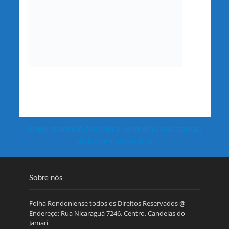
Aneel mantém bandeira vermelha nas contas
de luz em setembro
Sobre nós
Folha Rondoniense todos os Direitos Reservados @
Endereço: Rua Nicaraguá 7246, Centro, Candeias do
Jamari