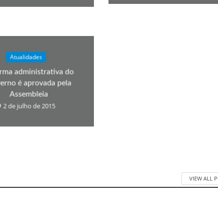
Atualidades
rma administrativa do
erno é aprovada pela
Assembleia
2 de julho de 2015
VIEW ALL 