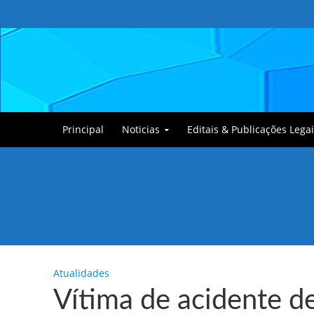
Principal
Noticias
Editais & Publicações Legai
Tullin, o Cãozinho
Atualidades
Vítima de acidente d