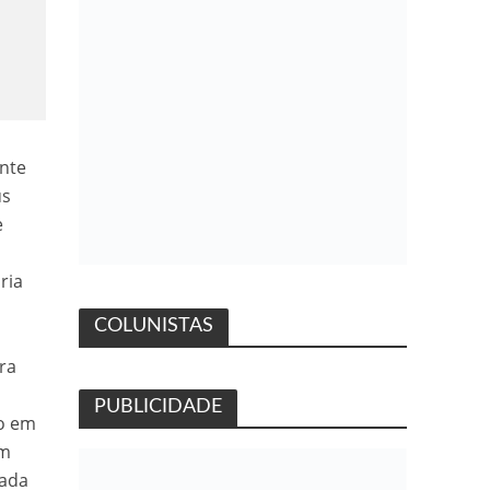
ante
us
e
ria
COLUNISTAS
ra
PUBLICIDADE
to em
Em
nada