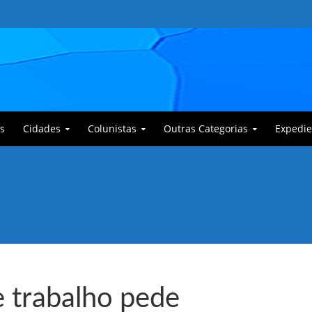
s
Cidades
Colunistas
Outras Categorias
Expedie
 Corajoso e a Anciã Marleninha na luta contra Bafoncinho e sua gangue
e trabalho pede