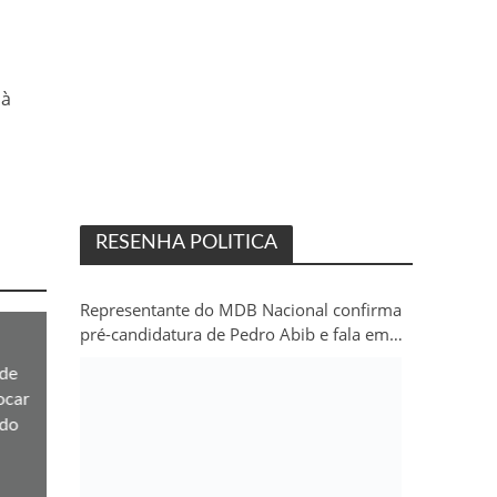
 à
RESENHA POLITICA
Representante do MDB Nacional confirma
pré-candidatura de Pedro Abib e fala em
“sobrevida” do partido em Rondônia
de
ocar
 do