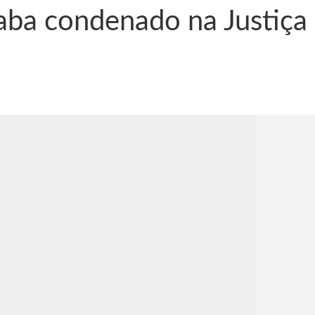
aba condenado na Justiça
nônima, Como usam o nome de Jesus para ganhar dinheiro
tlas intriga a Humanidade