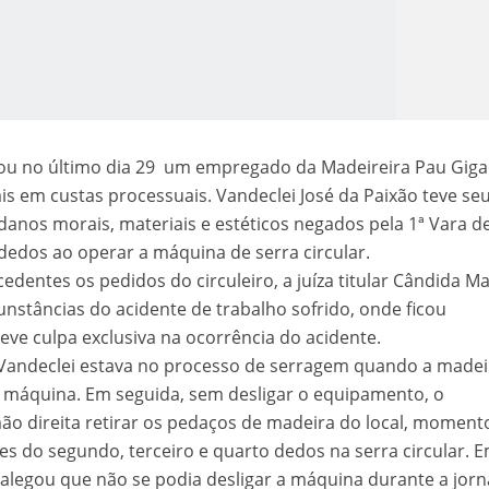
nou no último dia 29 um empregado da Madeireira Pau Gig
ais em custas processuais. Vandeclei José da Paixão teve se
danos morais, materiais e estéticos negados pela 1ª Vara d
o Kong ajudou o Imperador Dom Pedro I na Independência do Brasil
dedos ao operar a máquina de serra circular.
edentes os pedidos do circuleiro, a juíza titular Cândida Ma
cunstâncias do acidente de trabalho sofrido, onde ficou
ve culpa exclusiva na ocorrência do acidente.
Vandeclei estava no processo de serragem quando a madei
a máquina. Em seguida, sem desligar o equipamento, o
o direita retirar os pedaços de madeira do local, momen
es do segundo, terceiro e quarto dedos na serra circular. 
alegou que não se podia desligar a máquina durante a jor