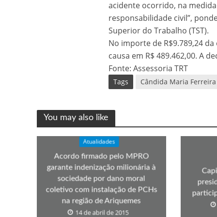
acidente ocorrido, na medid
responsabilidade civil”, pond
Superior do Trabalho (TST).
No importe de R$9.789,24 da 
causa em R$ 489.462,00. A dec
Fonte: Assessoria TRT
Tags
Cândida Maria Ferreira
You may also like
Atualidades
Acordo firmado pelo MPRO
garante indenização milionária à
Capi
sociedade por dano moral
presi
coletivo com instalação de PCHs
partic
na região de Ariquemes
14 de abril de 2015