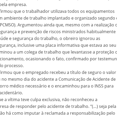
 pela empresa.
velados do livro de apocalipse
afirmou que o trabalhador utilizava todos os equipamentos
um ambiente de trabalho implantado e organizado segundo 
 PCMSO). Argumentou ainda que, mesmo com a realização 
egurança e prevenção de riscos ministrados habitualmente
aúde e segurança do trabalho, o obreiro ignorou as
urança, inclusive uma placa informativa que estava ao seu
rminou a um colega de trabalho que levantasse a proteção 
ncionamento, ocasionando o fato, confirmado por testemu
do processo.
njolo salvou a vida de Flechinha, o bebe coelho – Vídeo em Português mais u
irmou que o empregado recebeu a título de seguro o valor
u no mesmo dia do acidente a Comunicação de Acidente de
corro médico necessário e o encaminhou para o INSS para
acidentário.
e a vítima teve culpa exclusiva, não reconheceu a
resa de responder pelo acidente de trabalho. “(…) seja pela
, não há como imputar à reclamada a responsabilização pelo