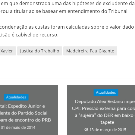
a em que demonstrada uma das hipóteses de excludente da
erou a titular ao se basear em entendimento do Tribunal
condenação as custas foram calculadas sobre o valor dado
isão é cabível de recurso.
 Xavier
Justiça do Trabalho
Madeireira Pau Gigante
Atualidades
Atualidades
Deputado Alex Redano impe
tal: Expedito Junior e
CPI: Pressão externa para col
dente do Partido Social
a “sujeira” do DER em baixo
ipam de encontro do PRB
tapete
31 de maio de 2014
13 de março de 2015