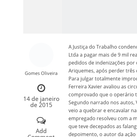
A Justiça do Trabalho conde
Ltda a pagar mais de 9 mil re
pedidos de indenizações por 
Como o Cachorrinh
Ariquemes, após perder três 
Gomes Oliveira
Para julgar totalmente improc
Ferreira Xavier avaliou as cir
comprovado que o operário te
14 de janeiro
Segundo narrado nos autos, 
de 2015
veio a quebrar e encavalar n
empregado resolveu com a mã
que teve decepados as falang
Add
depoimento, o autor da ação 