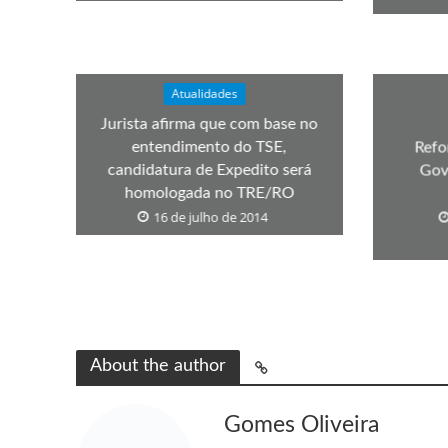
Atualidades
Jurista afirma que com base no
entendimento do TSE,
Refo
candidatura de Expedito será
Gov
homologada no TRE/RO
16 de julho de 2014
About the author
Gomes Oliveira