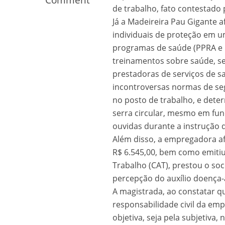
Comment
de trabalho, fato contestado
Os segredos não re
Já a Madeireira Pau Gigante 
individuais de proteção em 
programas de saúde (PPRA e
treinamentos sobre saúde, s
prestadoras de serviços de s
incontroversas normas de seg
no posto de trabalho, e dete
serra circular, mesmo em fu
ouvidas durante a instrução 
FILME: Como um Mo
Além disso, a empregadora af
R$ 6.545,00, bem como emiti
Trabalho (CAT), prestou o so
percepção do auxílio doença-
A magistrada, ao constatar qu
responsabilidade civil da emp
objetiva, seja pela subjetiva