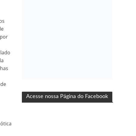
os
de
 por
 lado
da
nhas
ma produção Folha Filmes
 de
Acesse nossa Página do Facebook
 ótica