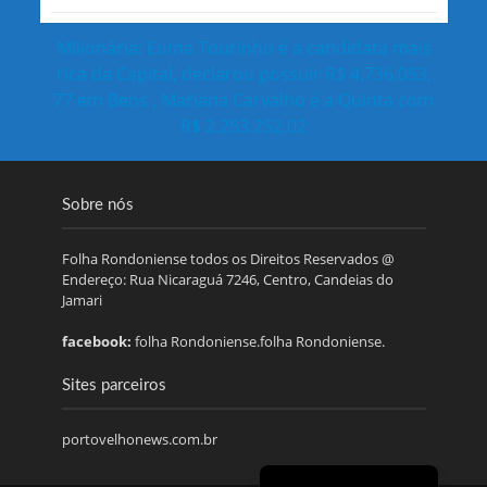
Milionária: Euma Tourinho é a candidata mais
rica da Capital, declarou possuir R$ 4.736.053,
77 em Bens , Mariana Carvalho é a Quinta com
R$ 2.253.252,02
Sobre nós
Folha Rondoniense todos os Direitos Reservados @
Endereço: Rua Nicaraguá 7246, Centro, Candeias do
Jamari
facebook:
folha Rondoniense.folha Rondoniense.
Sites parceiros
portovelhonews.com.br