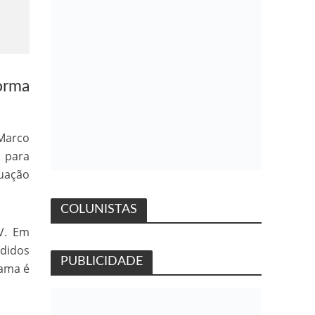
orma
 Marco
o para
tuação
COLUNISTAS
V. Em
edidos
PUBLICIDADE
rama é