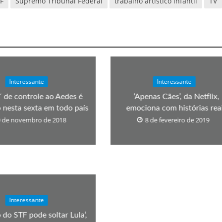
F
Supremo Tribunal Federal
trabalho artístico infantil
TV
Interessante
Interessante
´ de controle ao Aedes é
‘Apenas Cães’, da Netflix,
o nesta sexta em todo país
emociona com histórias rea
 de novembro de 2018
8 de fevereiro de 2019
Interessante
 do STF pode soltar Lula’,