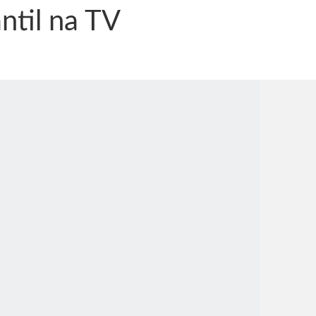
antil na TV
nônima, Como usam o nome de Jesus para ganhar dinheiro
tlas intriga a Humanidade