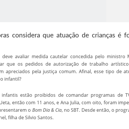
ras considera que atuação de crianças é f
 deve avaliar medida cautelar concedida pelo ministro
o Kong ajudou o Imperador Dom Pedro I na Independência do Brasil
ar que os pedidos de autorização de trabalho artístic
am apreciados pela justiça comum. Afinal, esse tipo de a
 infantil?
 infantis estão proibidos de comandar programas de T
eta, então com 11 anos, e Ana Julia, com oito, foram imp
apresentarem o
Bom Dia & Cia
, no SBT. Desde então, o prog
, filha de Silvio Santos.