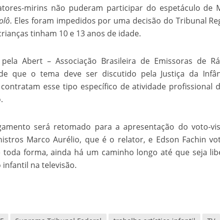
tores-mirins não puderam participar do espetáculo de 
velados do livro de apocalipse
olô
. Eles foram impedidos por uma decisão do Tribunal Re
crianças tinham 10 e 13 anos de idade.
 pela Abert – Associação Brasileira de Emissoras de R
nde que o tema deve ser discutido pela Justiça da Infâ
contratam esse tipo específico de atividade profissional
.
ulgamento será retomado para a apresentação do voto-vi
njolo salvou a vida de Flechinha, o bebe coelho – Vídeo em Português mais u
istros Marco Aurélio, que é o relator, e Edson Fachin v
e toda forma, ainda há um caminho longo até que seja li
 infantil na televisão.