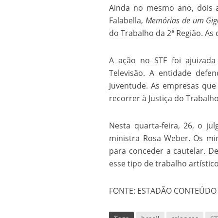
Ainda no mesmo ano, dois a
Os segredos não re
Falabella,
Memórias de um Gig
do Trabalho da 2ª Região. As 
A ação no STF foi ajuizada
Televisão. A entidade defe
Juventude. As empresas que 
recorrer à Justiça do Trabalho
Nesta quarta-feira, 26, o j
FILME: Como um Mo
ministra Rosa Weber. Os min
para conceder a cautelar. D
esse tipo de trabalho artístico
FONTE: ESTADÃO CONTEÚDO