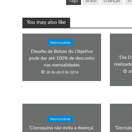
Tags
brasil
crianças
ST
You may also like
Interessante
Desafio de Bolsas do Objetivo
`Dia D
pode dar até 100% de desconto
realizad
nas mensalidades
30
28 de abril de 2014
Interessante
‘Cloroquina não evita a doença’,
‘Decisão