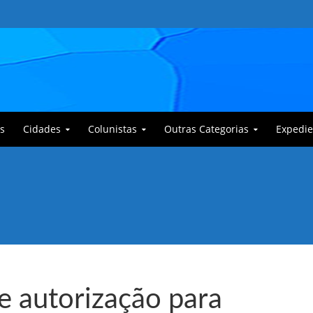
s
Cidades
Colunistas
Outras Categorias
Expedie
 Corajoso e a Anciã Marleninha na luta contra Bafoncinho e sua gangue
e autorização para