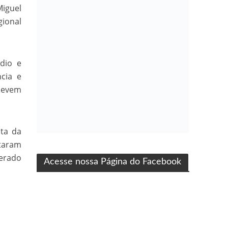
Miguel
gional
ádio e
ncia e
 devem
sta da
ma produção Folha Filmes
otaram
berado
Acesse nossa Página do Facebook