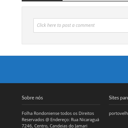
Click here to post a comment
Sobre nós
Sites par
Folha Rondoniense todos os Direitos
portovel
Reservados @ Endereço: Rua Nicaraguá
7246, Centro, Candeias do Jamari