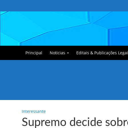
Principal
Noticias
Editais & Publicações Legai
Tullin, o Cãozinho
Interessante
Supremo decide sobr