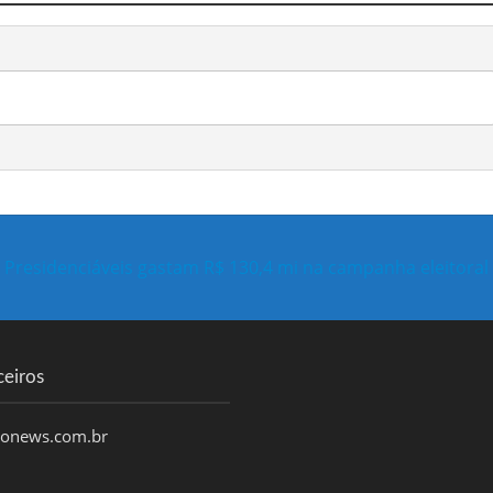
Presidenciáveis gastam R$ 130,4 mi na campanha eleitoral
ceiros
honews.com.br