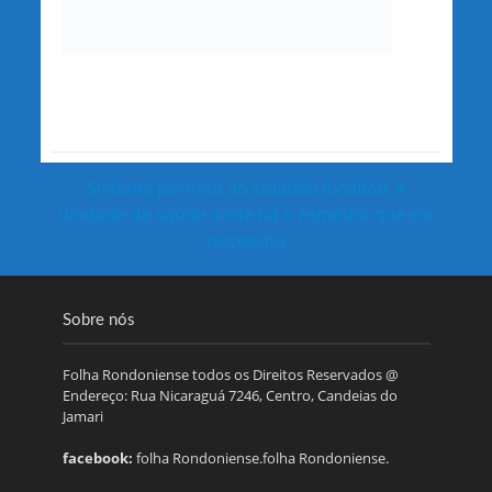
Sistema permite ao cidadão localizar a
unidade de saúde onde há o remédio que ele
necessita
Sobre nós
Folha Rondoniense todos os Direitos Reservados @
Endereço: Rua Nicaraguá 7246, Centro, Candeias do
Jamari
facebook:
folha Rondoniense.folha Rondoniense.