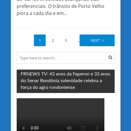
preferenciais. O trânsito de Porto Velho
piora a cada dia e em...
1
2
3
…
42
NEXT
FRNEWS TV: 43 anos da Faperon e 33 anos
do Senar Rondônia solenidade celebra a
força do agro rondoniense