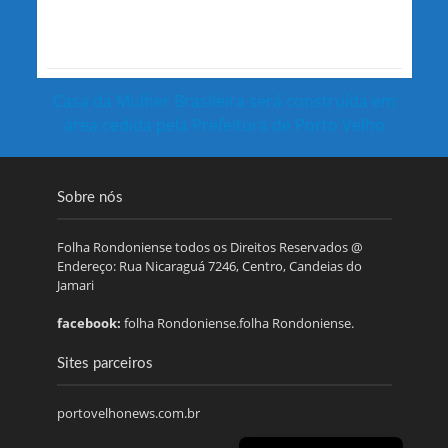
Casa da Mulher Brasileira será construída em
área cedida pela Prefeitura de Porto Velho
Sobre nós
Folha Rondoniense todos os Direitos Reservados @
Endereço: Rua Nicaraguá 7246, Centro, Candeias do
Jamari
facebook:
folha Rondoniense.folha Rondoniense.
Sites parceiros
portovelhonews.com.br