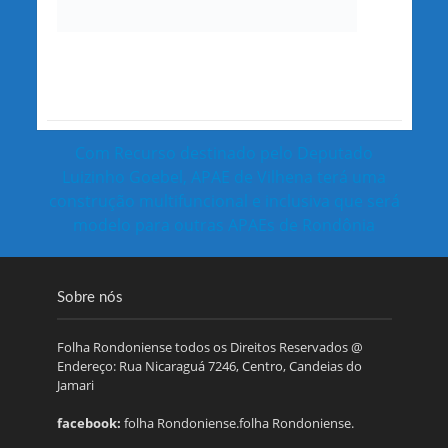
Com Recurso destinado pelo Deputado
Luizinho Goebel, APAE de Vilhena terá uma
construção multifuncional e inclusiva que será
modelo para outras APAEs de Rondônia
Sobre nós
Folha Rondoniense todos os Direitos Reservados @
Endereço: Rua Nicaraguá 7246, Centro, Candeias do
Jamari
facebook:
folha Rondoniense.folha Rondoniense.