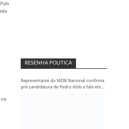
 País
rada
RESENHA POLITICA
Representante do MDB Nacional confirma
pré-candidatura de Pedro Abib e fala em
“sobrevida” do partido em Rondônia
 no