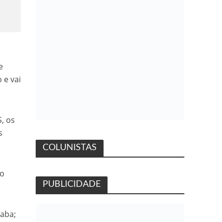
e
 e vai
, os
s
COLUNISTAS
 o
PUBLICIDADE
aba;