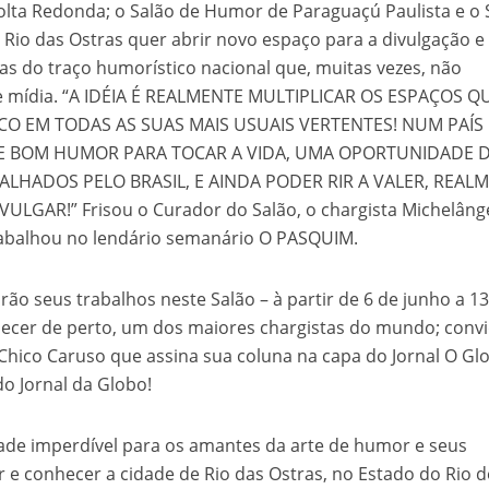
Volta Redonda; o Salão de Humor de Paraguaçú Paulista e o 
velados do livro de apocalipse
 Rio das Ostras quer abrir novo espaço para a divulgação e
as do traço humorístico nacional que, muitas vezes, não
 mídia. “A IDÉIA É REALMENTE MULTIPLICAR OS ESPAÇOS Q
O EM TODAS AS SUAS MAIS USUAIS VERTENTES! NUM PAÍS
E BOM HUMOR PARA TOCAR A VIDA, UMA OPORTUNIDADE 
LHADOS PELO BRASIL, E AINDA PODER RIR A VALER, REAL
ULGAR!” Frisou o Curador do Salão, o chargista Michelâng
trabalhou no lendário semanário O PASQUIM.
njolo salvou a vida de Flechinha, o bebe coelho – Vídeo em Português mais u
o seus trabalhos neste Salão – à partir de 6 de junho a 13
hecer de perto, um dos maiores chargistas do mundo; conv
 Chico Caruso que assina sua coluna na capa do Jornal O Gl
o Jornal da Globo!
 imperdível para os amantes da arte de humor e seus
ar e conhecer a cidade de Rio das Ostras, no Estado do Rio d