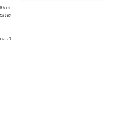
 30cm
ucatex
nas 1
,