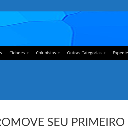
s
Cidades
Colunistas
Outras Categorias
Expedie
 Corajoso e a Anciã Marleninha na luta contra Bafoncinho e sua gangue
ROMOVE SEU PRIMEIRO