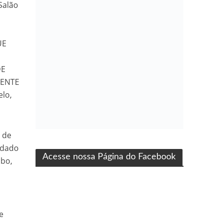
Salão
UE
DE
MENTE
elo,
ma produção Folha Filmes
 de
idado
Acesse nossa Página do Facebook
obo,
e