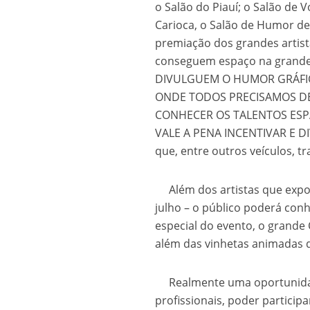
o Salão do Piauí; o Salão de 
Os segredos não re
Carioca, o Salão de Humor de
premiação dos grandes artist
conseguem espaço na grande
DIVULGUEM O HUMOR GRÁFIC
ONDE TODOS PRECISAMOS D
CONHECER OS TALENTOS ESPA
VALE A PENA INCENTIVAR E DIV
que, entre outros veículos, 
FILME: Como um Mo
Além dos artistas que exporã
julho – o público poderá con
especial do evento, o grande
além das vinhetas animadas d
Realmente uma oportunidade
profissionais, poder particip