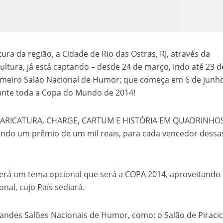
ura da região, a Cidade de Rio das Ostras, RJ, através da
ltura, já está captando – desde 24 de março, indo até 23 d
imeiro Salão Nacional de Humor; que começa em 6 de junho
rante toda a Copa do Mundo de 2014!
o Kong ajudou o Imperador Dom Pedro I na Independência do Brasil
 CARICATURA, CHARGE, CARTUM E HISTÓRIA EM QUADRINHOS
ando um prêmio de um mil reais, para cada vencedor dessa
rá um tema opcional que será a COPA 2014, aproveitando
nal, cujo País sediará.
ndes Salões Nacionais de Humor, como: o Salão de Piracic