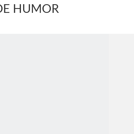
DE HUMOR
nônima, Como usam o nome de Jesus para ganhar dinheiro
tlas intriga a Humanidade