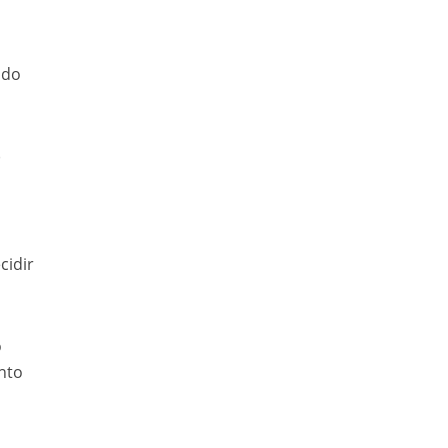
ado
)
cidir
o
nto