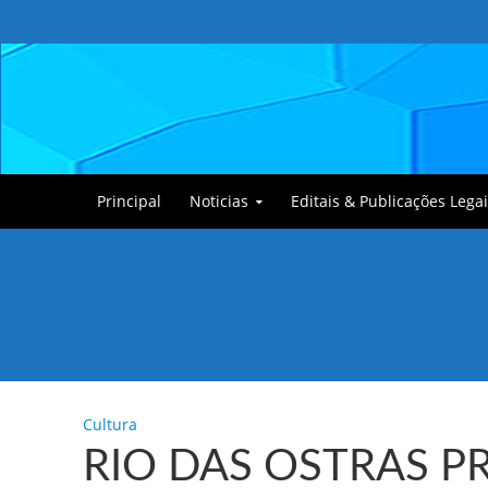
Principal
Noticias
Editais & Publicações Legai
Tullin, o Cãozinho
Cultura
RIO DAS OSTRAS P