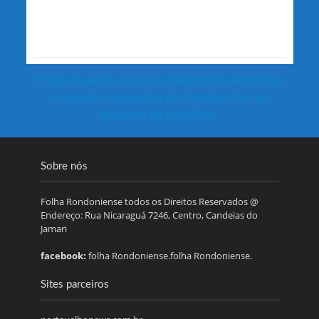
Tchau Querido 4: Justiça Eleitoral de Rondônia
suspende campanha do Senador Acir ao
governo de Rondônia
Sobre nós
Folha Rondoniense todos os Direitos Reservados @
Endereço: Rua Nicaraguá 7246, Centro, Candeias do
Jamari
facebook:
folha Rondoniense.folha Rondoniense.
Sites parceiros