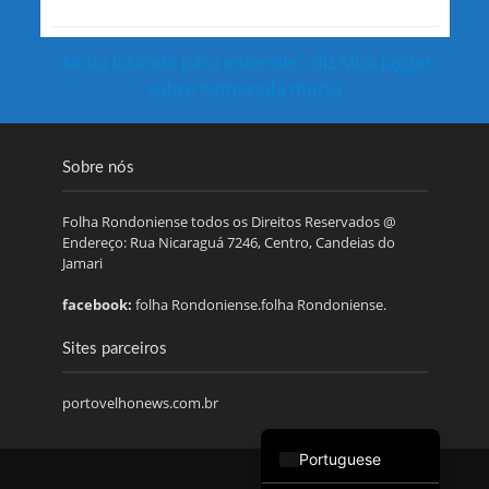
‘Ainda lutando para entender’, diz Mick Jagger
sobre namorada morta
Sobre nós
Folha Rondoniense todos os Direitos Reservados @
Endereço: Rua Nicaraguá 7246, Centro, Candeias do
Jamari
facebook:
folha Rondoniense.folha Rondoniense.
Sites parceiros
portovelhonews.com.br
Portuguese