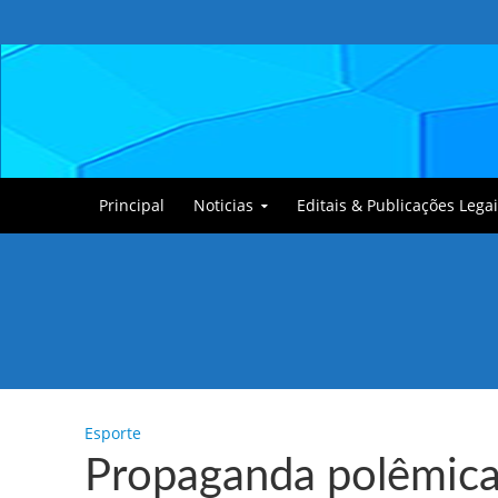
Principal
Noticias
Editais & Publicações Legai
Tullin, o Cãozinho
Esporte
Propaganda polêmica