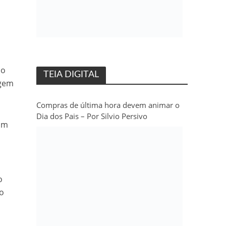
mo
TEIA DIGITAL
agem
Compras de última hora devem animar o
Dia dos Pais – Por Silvio Persivo
 um
o
ão