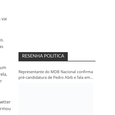
 vai
xo.
as
RESENHA POLITICA
a um
Representante do MDB Nacional confirma
ela,
pré-candidatura de Pedro Abib e fala em
ar
“sobrevida” do partido em Rondônia
witter
formou