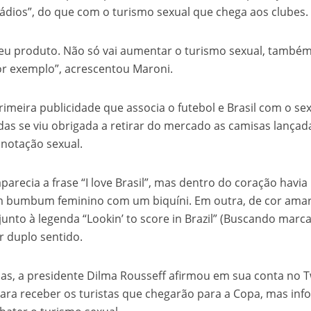
tádios”, do que com o turismo sexual que chega aos clubes.
meu produto. Não só vai aumentar o turismo sexual, também
r exemplo”, acrescentou Maroni.
rimeira publicidade que associa o futebol e Brasil com o se
das se viu obrigada a retirar do mercado as camisas lançad
notação sexual.
parecia a frase “I love Brasil”, mas dentro do coração havi
um bumbum feminino com um biquíni. Em outra, de cor amar
junto à legenda “Lookin’ to score in Brazil” (Buscando marc
er duplo sentido.
s, a presidente Dilma Rousseff afirmou em sua conta no T
para receber os turistas que chegarão para a Copa, mas in