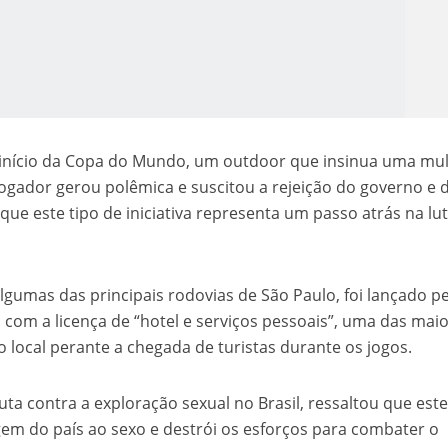
início da Copa do Mundo, um outdoor que insinua uma mu
ogador gerou polêmica e suscitou a rejeição do governo e 
ue este tipo de iniciativa representa um passo atrás na lu
o Kong ajudou o Imperador Dom Pedro I na Independência do Brasil
gumas das principais rodovias de São Paulo, foi lançado pe
com a licença de “hotel e serviços pessoais”, uma das mai
 local perante a chegada de turistas durante os jogos.
ta contra a exploração sexual no Brasil, ressaltou que este
gem do país ao sexo e destrói os esforços para combater o