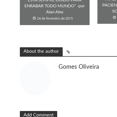
PACIE
ENRABAR TODO MUNDO” -por
SO
Alan Alex
24 de fevereiro de 2015
About the author
Gomes Oliveira
Add Comment