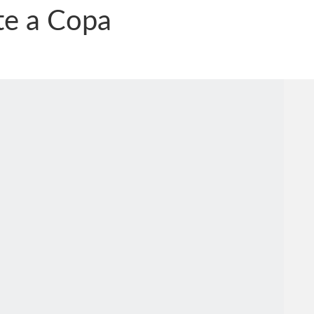
te a Copa
nônima, Como usam o nome de Jesus para ganhar dinheiro
tlas intriga a Humanidade