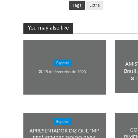
Tags
Extra
You may also like
Esporte
AMIST
Brasil
15 de fevereiro de 2020
1
Esporte
CO
APRESENTADOR DIZ QUE “MP
PIME
ESTÁ SEMPRE DOIDO PARA