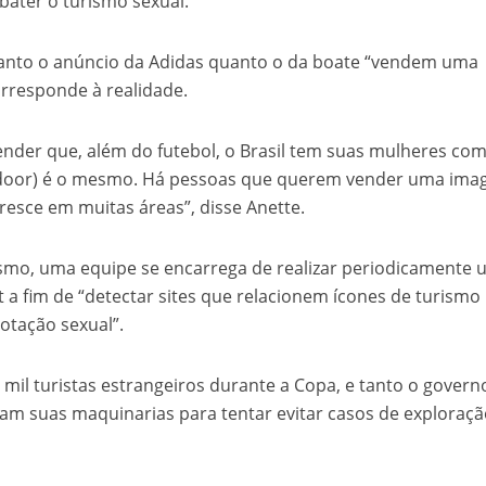
ater o turismo sexual.
anto o anúncio da Adidas quanto o da boate “vendem uma
rresponde à realidade.
ender que, além do futebol, o Brasil tem suas mulheres co
outdoor) é o mesmo. Há pessoas que querem vender uma im
oresce em muitas áreas”, disse Anette.
ismo, uma equipe se encarrega de realizar periodicamente
 fim de “detectar sites que relacionem ícones de turismo
otação sexual”.
0 mil turistas estrangeiros durante a Copa, e tanto o govern
am suas maquinarias para tentar evitar casos de exploraç