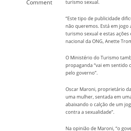
Comment
turismo sexual.
Os segredos não re
“Este tipo de publicidade difi
não queremos. Está em jogo 
turismo sexual e estas ações 
nacional da ONG, Anette Tro
O Ministério do Turismo tamb
propaganda “vai em sentido o
pelo governo”.
FILME: Como um Mo
Oscar Maroni, proprietário d
uma mulher, sentada em uma b
abaixando o calção de um joga
contra a sexualidade”.
Na opinião de Maroni, “o go