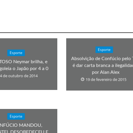
Esporte
Esporte
Absolvição de Confúcio pelo
OSO Neymar brilha, e
é dar carta branca a ilegalida
 goleia o Japão por 4 a 0
por Alan Alex
4 de outubro de 2014
19 de fevereiro de 2015
Esporte
NFÚCIO MANDOU,
NTEL DESOBEDECEU E