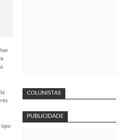
lher
de
ta
la
COLUNISTAS
ores
PUBLICIDADE
 tipo