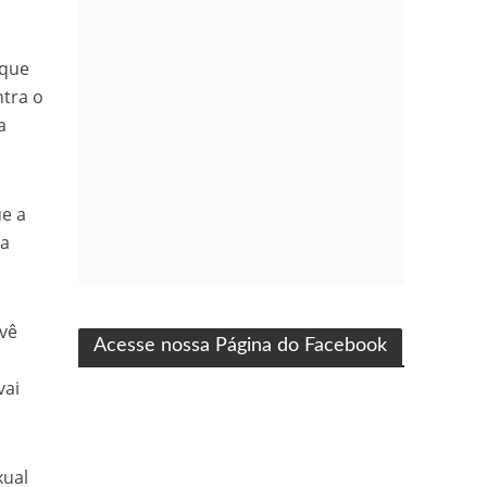
 que
tra o
a
ue a
da
ma produção Folha Filmes
 vê
Acesse nossa Página do Facebook
vai
xual