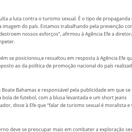
velados do livro de apocalipse
culta a luta contra o turismo sexual. É o tipo de propaganda
a imagem do país. Estamos trabalhando pela prevenção con
destroem nossos esforços”, afirmou à Agência Efe a diretor
mpeter.
ém se posicionou,e ressaltou em resposta à Agência Efe q
posto ao da política de promoção nacional do país realiza
njolo salvou a vida de Flechinha, o bebe coelho – Vídeo em Português mais u
a Boate Bahamas e responsável pela publicidade em que se
ola de futebol, com a blusa levantada e um short jeans
dor, disse à Efe que “falar de turismo sexual é moralista e 
verno deve se preocupar mais em combater a exploração se