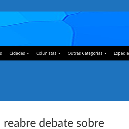
s
Cidades
Colunistas
Outras Categorias
Expedie
 Corajoso e a Anciã Marleninha na luta contra Bafoncinho e sua gangue
 reabre debate sobre