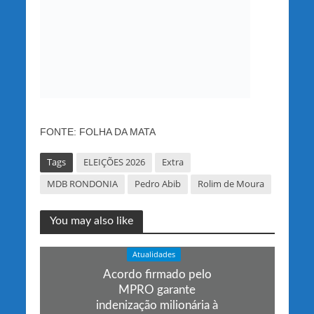
FONTE: FOLHA DA MATA
Tags
ELEIÇÕES 2026
Extra
MDB RONDONIA
Pedro Abib
Rolim de Moura
You may also like
Atualidades
Acordo firmado pelo
MPRO garante
indenização milionária à