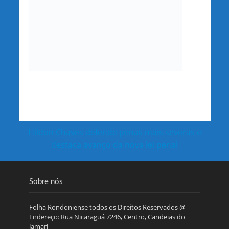
Hildon Chaves defende penas mais severas e
destaca avanço da nova lei penal
Sobre nós
Folha Rondoniense todos os Direitos Reservados @
Endereço: Rua Nicaraguá 7246, Centro, Candeias do
Jamari