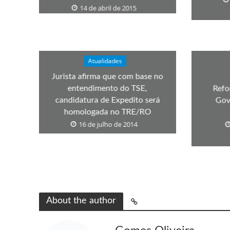
14 de abril de 2015
Atualidades
Jurista afirma que com base no
entendimento do TSE,
Refo
candidatura de Expedito será
Gov
homologada no TRE/RO
16 de julho de 2014
About the author