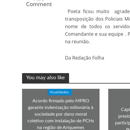
Comment
Os segredos não re
Poeta ficou muito agrade
transposição dos Policiais M
nome de todos os servido
Comandante e sua equipe . 
na reunião.
Da Redação Folha
FILME: Como um Mo
You may also like
Atualidades
Acordo firmado pelo MPRO
garante indenização milionária à
Capi
sociedade por dano moral
presi
coletivo com instalação de PCHs
partic
na região de Ariquemes