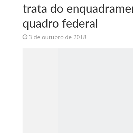
trata do enquadramen
quadro federal
3 de outubro de 2018
Jesus Sociedade A
INTRIGANTE: 3 I A