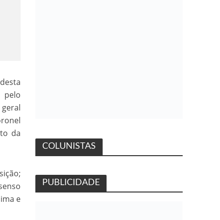
 desta
o pelo
 geral
oronel
nto da
COLUNISTAS
sição;
PUBLICIDADE
nsenso
aima e