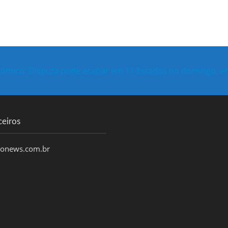
nômico: Disputa pode acabar em 11 Estados no domingo, en
ceiros
honews.com.br