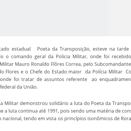
utado estadual Poeta da Transposição, esteve na tarde
ndo o comando geral da Policia Militar, onde foi recebid
o Kong ajudou o Imperador Dom Pedro I na Independência do Brasil
 Militar Mauro Ronaldo Flôres Correa, pelo Subcomandante
ildo Flores e o Chefe do Estado maior da Polícia Militar C
, onde foi tratar de assuntos referente ao enquadrame
 federal da União.
a Militar demonstrou solidário a luta do Poeta da Transpo
e a luta continua até 1991, pois sendo uma matéria de co
o nacional, tendo em vista os princípios isonômicos de Ror