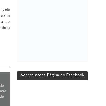
 pela
a e em
eu ao
anhou
ma produção Folha Filmes
Acesse nossa Página do Facebook
de
ocar
 do