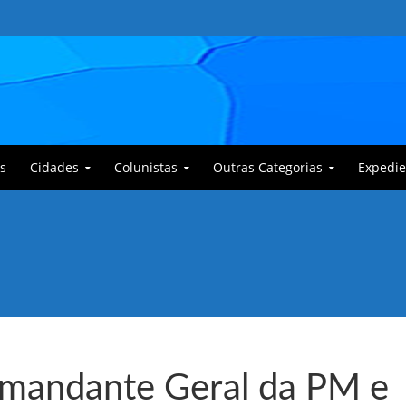
s
Cidades
Colunistas
Outras Categorias
Expedie
 Corajoso e a Anciã Marleninha na luta contra Bafoncinho e sua gangue
comandante Geral da PM e