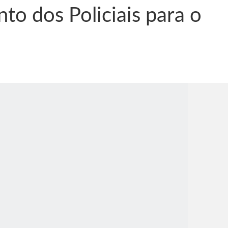
to dos Policiais para o
nônima, Como usam o nome de Jesus para ganhar dinheiro
tlas intriga a Humanidade