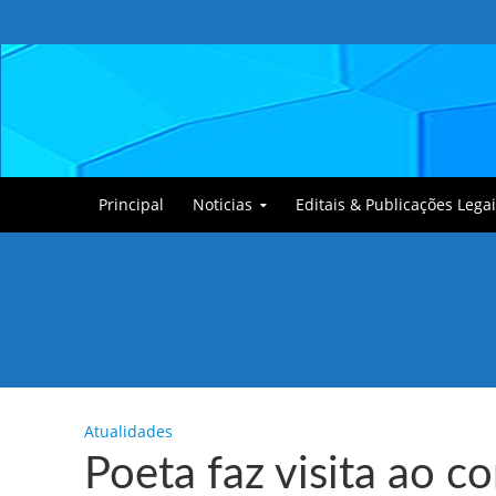
Principal
Noticias
Editais & Publicações Legai
Tullin, o Cãozinho
Atualidades
Poeta faz visita ao 