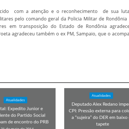
velados do livro de apocalipse
cido com a atenção e o reconhecimento de sua luta
ilitares pelo comando geral da Policia Militar de Rondôni
res em transposição do Estado de Rondônia agradec
Poeta agradeceu também o ex PM, Sampaio, que o acomp
njolo salvou a vida de Flechinha, o bebe coelho – Vídeo em Português mais u
Atualidades
Atualidades
Deputado Alex Redano impe
tal: Expedito Junior e
CPI: Pressão externa para col
dente do Partido Social
a “sujeira” do DER em baixo
ipam de encontro do PRB
tapete
31 de maio de 2014