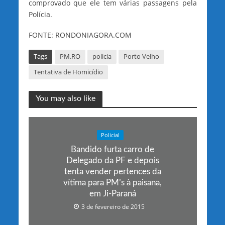
comprovado que ele tem várias passagens pela
Polícia.
FONTE: RONDONIAGORA.COM
Tags
PM.RO
policia
Porto Velho
Tentativa de Homicídio
You may also like
Policial
Bandido furta carro de
Delegado da PF e depois
tenta vender pertences da
vítima para PM’s à paisana,
em Ji-Paraná
3 de fevereiro de 2015