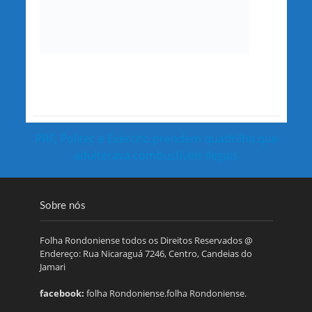
PRF, Politec e Exército prendem quadrilha que
adulterava combustíveis ilegais
Sobre nós
Folha Rondoniense todos os Direitos Reservados @
Endereço: Rua Nicaraguá 7246, Centro, Candeias do
Jamari
facebook:
folha Rondoniense.folha Rondoniense.