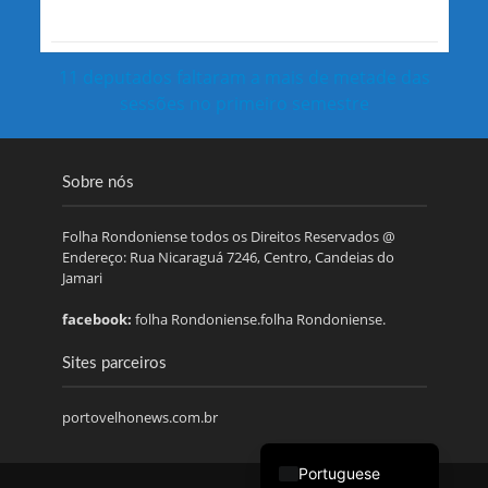
11 deputados faltaram a mais de metade das
sessões no primeiro semestre
Sobre nós
Folha Rondoniense todos os Direitos Reservados @
Endereço: Rua Nicaraguá 7246, Centro, Candeias do
Jamari
facebook:
folha Rondoniense.folha Rondoniense.
Sites parceiros
portovelhonews.com.br
Portuguese