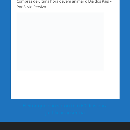
Compras de última hora devem animar o Dia dos Pais –
Por Silvio Persivo
Eleitor que não votou tem 60 dias para
justificar ausência