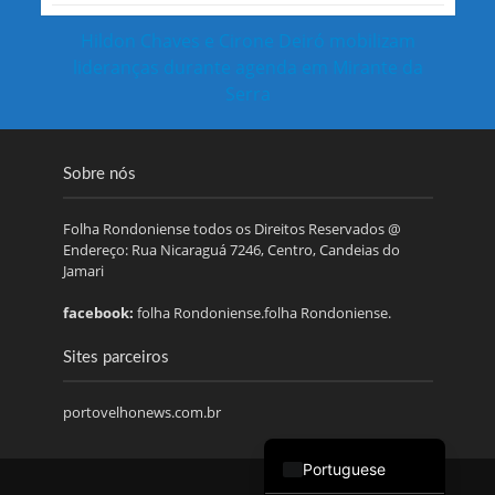
Hildon Chaves e Cirone Deiró mobilizam
lideranças durante agenda em Mirante da
Serra
Sobre nós
Folha Rondoniense todos os Direitos Reservados @
Endereço: Rua Nicaraguá 7246, Centro, Candeias do
Jamari
facebook:
folha Rondoniense.folha Rondoniense.
Sites parceiros
portovelhonews.com.br
Portuguese