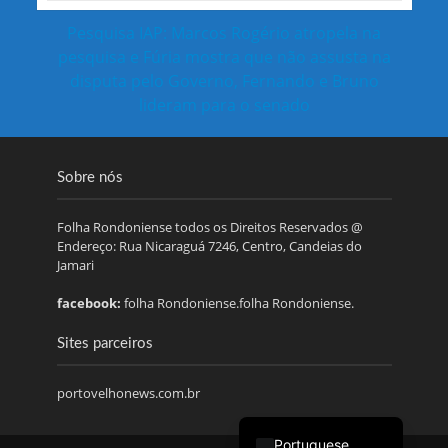
Pesquisa IAP: Marcos Rogério atropela na
pesquisa e Fúria mostra que não assusta na
disputa pelo Governo, Fernando e Bruno
lideram para o senado
Sobre nós
Folha Rondoniense todos os Direitos Reservados @
Endereço: Rua Nicaraguá 7246, Centro, Candeias do
Jamari
facebook:
folha Rondoniense.folha Rondoniense.
Sites parceiros
portovelhonews.com.br
Portuguese