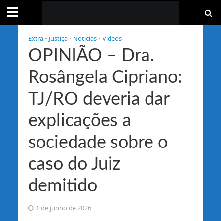
Extra
•
Justiça
•
Noticias
•
Videos
OPINIÃO – Dra.
Rosângela Cipriano:
TJ/RO deveria dar
explicações a
sociedade sobre o
caso do Juiz
demitido
1 de junho de 2026