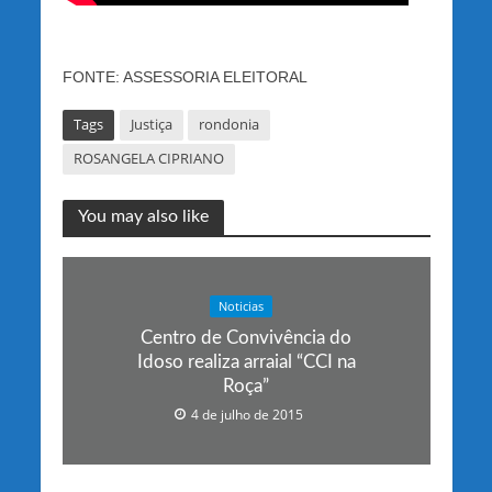
FONTE: ASSESSORIA ELEITORAL
Tags
Justiça
rondonia
ROSANGELA CIPRIANO
You may also like
Noticias
Centro de Convivência do
Idoso realiza arraial “CCI na
Roça”
4 de julho de 2015