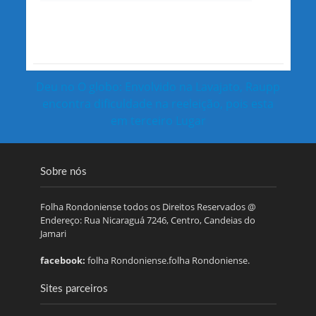
Deu no O globo: Envolvido na Lavajato, Raupp
encontra dificuldade na reeleição, pois esta
em terceiro Lugar
Sobre nós
Folha Rondoniense todos os Direitos Reservados @
Endereço: Rua Nicaraguá 7246, Centro, Candeias do
Jamari
facebook:
folha Rondoniense.folha Rondoniense.
Sites parceiros