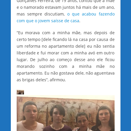
Gonçalves Ferreira, de 19 anos, contou que a mãe
e o namorado estavam juntos há mais de um ano,
mas sempre discutiam,
o que acabou fazendo
com que o jovem saísse de casa
.
“Eu morava com a minha mãe, mas depois de
certo tempo [dele ficando lá na casa por causa de
um reforma no apartamento dele] eu não sentia
liberdade e fui morar com a minha avó em outro
lugar. De julho ao começo desse ano ele ficou
morando sozinho com a minha mãe no
apartamento. Eu não gostava dele, não aguentava
as brigas deles”, afirmou.