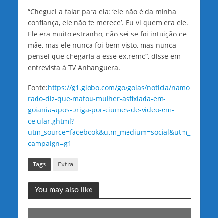
“Cheguei a falar para ela: ‘ele não é da minha
confiança, ele não te merece’. Eu vi quem era ele.
Ele era muito estranho, não sei se foi intuição de
mãe, mas ele nunca foi bem visto, mas nunca
pensei que chegaria a esse extremo”, disse em
entrevista à TV Anhanguera.
Fonte:
https://g1.globo.com/go/goias/noticia/namo
rado-diz-que-matou-mulher-asfixiada-em-
goiania-apos-briga-por-ciumes-de-video-em-
celular.ghtml?
utm_source=facebook&utm_medium=social&utm_
campaign=g1
Tags
Extra
You may also like