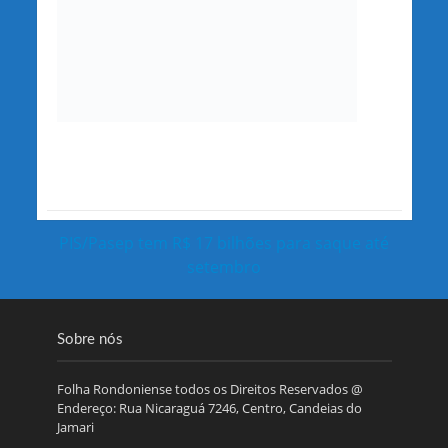
PIS/Pasep tem R$ 17 bilhões para saque até
setembro
Sobre nós
Folha Rondoniense todos os Direitos Reservados @
Endereço: Rua Nicaraguá 7246, Centro, Candeias do
Jamari