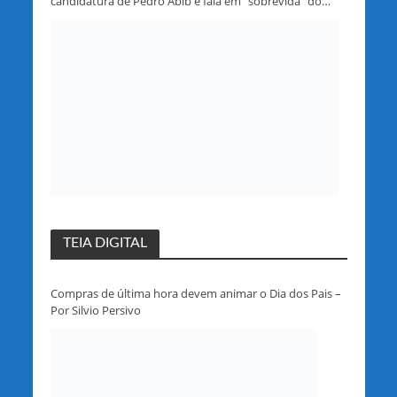
candidatura de Pedro Abib e fala em “sobrevida” do
partido em Rondônia
TEIA DIGITAL
Compras de última hora devem animar o Dia dos Pais –
Por Silvio Persivo