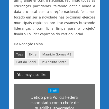
um grande encontro nacional, reunindo todas as
lideranças partidárias, faltando definir ainda a
data e o local com a direção nacional. “estamos
focado em ser a novidade nas próximas eleições
municipais capixaba, por isso estamos buscando
lideranças , com ficha limpa para o projeto”
finalizou o líder capixaba do Partido Social
Da Redação Folha
Tags
Extra
Mauricio Gomes -PS
Partido Social
PS Espirito Santo
You may also like
Brasil
Detido pela Polícia Federal
e apontado como chefe de
quadrilha, governador