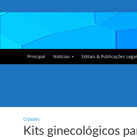
Principal
Noticias
Editais & Publicações Legai
Tullin, o Cãozinho
Cidades
Kits ginecológicos pa