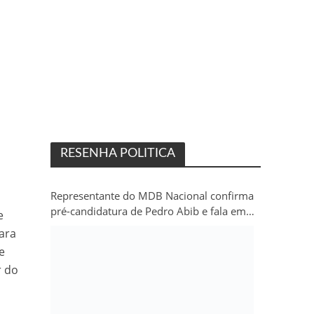
RESENHA POLITICA
Representante do MDB Nacional confirma
pré-candidatura de Pedro Abib e fala em
e
“sobrevida” do partido em Rondônia
ara
e
r do