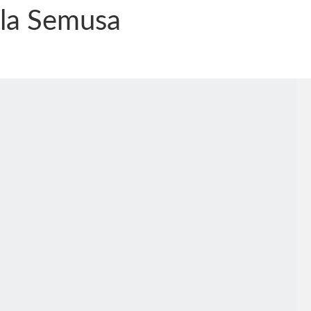
ela Semusa
nônima, Como usam o nome de Jesus para ganhar dinheiro
tlas intriga a Humanidade