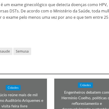
 é um exame ginecológico que detecta doenças como HPV,
versas DSTs. De acordo com o Ministério da Saúde, toda mul
er o exame pelo menos uma vez por ano e que tem entre 25
saude
Semusa
Cidades
Cidades
Engenheiros debatem co
úcio reúne mais de mil
Hermínio Coelho, políticas 
no Auditório Ariquemes e
reflorestamento e
visita feira livre