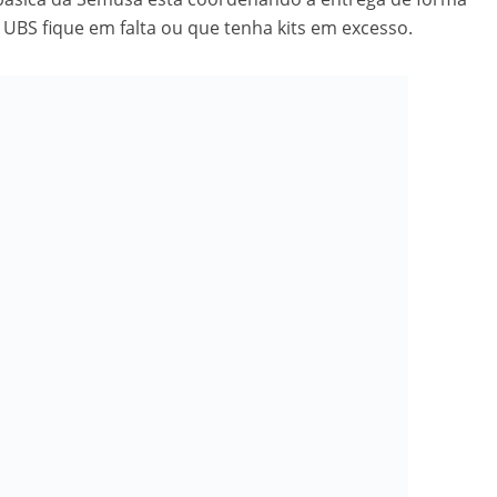
velados do livro de apocalipse
BS fique em falta ou que tenha kits em excesso.
njolo salvou a vida de Flechinha, o bebe coelho – Vídeo em Português mais u