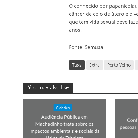
O conhecido por papanicolau
câncer de colo de útero e di
que tem vida sexual deve faz
anos.
Fonte: Semusa
Tags
Extra
Porto Velho
You may also like
Cidades
Audiência Pública em
Conf
Machadinho trata sobre os
pessoas 
impactos ambientais e sociais da