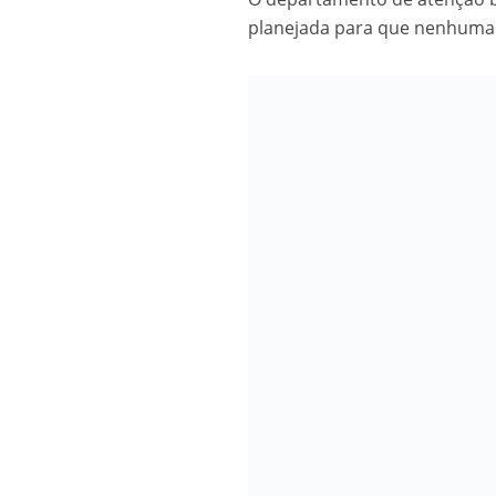
Os segredos não re
planejada para que nenhuma U
FILME: Como um Mo