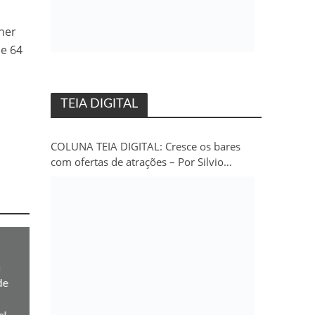
her
 e 64
TEIA DIGITAL
COLUNA TEIA DIGITAL: Cresce os bares
com ofertas de atrações – Por Silvio
Persivo
m
de