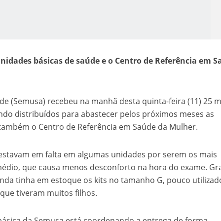
unidades básicas de saúde e o Centro de Referência em 
de (Semusa) recebeu na manhã desta quinta-feira (11) 25 mi
o Kong ajudou o Imperador Dom Pedro I na Independência do Brasil
endo distribuídos para abastecer pelos próximos meses as
 também o Centro de Referência em Saúde da Mulher.
, estavam em falta em algumas unidades por serem os mais
o médio, que causa menos desconforto na hora do exame. G
inda tinha em estoque os kits no tamanho G, pouco utilizad
que tiveram muitos filhos.
ásica da Semusa está coordenando a entrega de forma