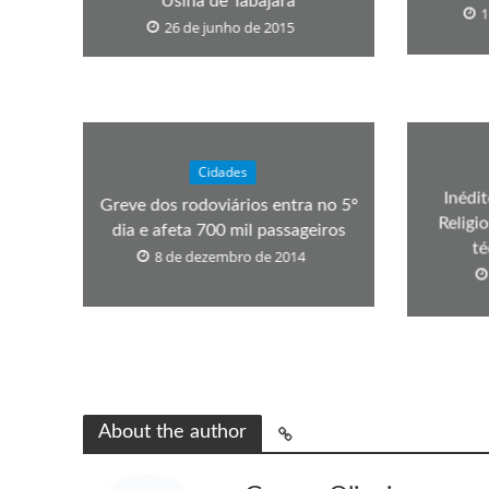
Usina de Tabajara
1
26 de junho de 2015
Cidades
Inédi
Greve dos rodoviários entra no 5º
Religi
dia e afeta 700 mil passageiros
té
8 de dezembro de 2014
About the author