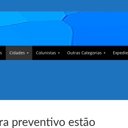
s
Cidades
Colunistas
Outras Categorias
Expedie
 Corajoso e a Anciã Marleninha na luta contra Bafoncinho e sua gangue
ra preventivo estão