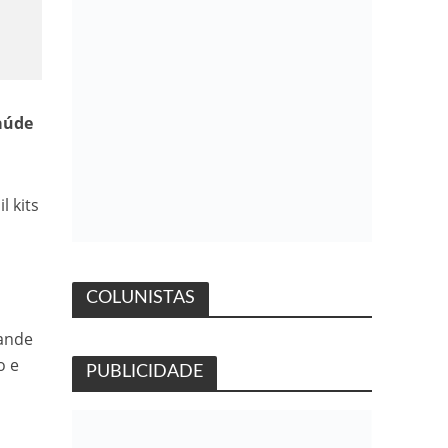
Saúde
l kits
COLUNISTAS
rande
o e
PUBLICIDADE