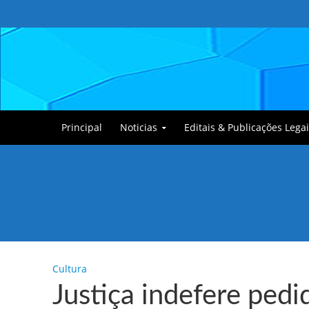
Principal
Noticias
Editais & Publicações Legai
Tullin, o Cãozinho
Cultura
Justiça indefere pedi