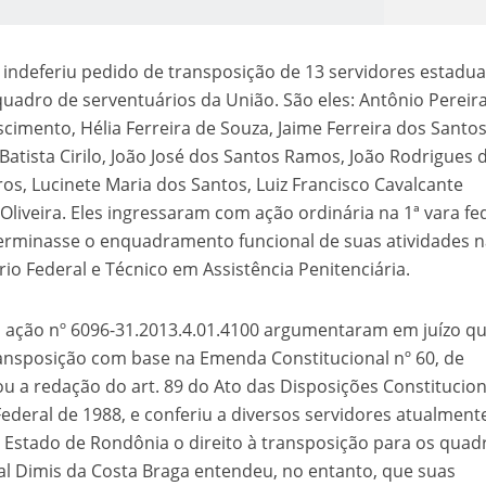
 indeferiu pedido de transposição de 13 servidores estadua
uadro de serventuários da União. São eles: Antônio Pereir
scimento, Hélia Ferreira de Souza, Jaime Ferreira dos Santos
 Batista Cirilo, João José dos Santos Ramos, João Rodrigues 
rros, Lucinete Maria dos Santos, Luiz Francisco Cavalcante
Oliveira. Eles ingressaram com ação ordinária na 1ª vara fe
o Kong ajudou o Imperador Dom Pedro I na Independência do Brasil
terminasse o enquadramento funcional de suas atividades 
rio Federal e Técnico em Assistência Penitenciária.
 ação nº 6096-31.2013.4.01.4100 argumentaram em juízo qu
transposição com base na Emenda Constitucional nº 60, de
u a redação do art. 89 do Ato das Disposições Constitucion
Federal de 1988, e conferiu a diversos servidores atualment
Estado de Rondônia o direito à transposição para os quad
ral Dimis da Costa Braga entendeu, no entanto, que suas