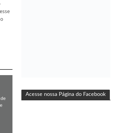
o
 esse
 o
ma produção Folha Filmes
Acesse nossa Página do Facebook
 de
e