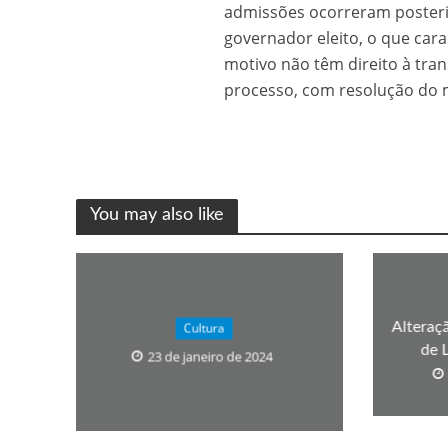
admissões ocorreram posteri
Os segredos não re
governador eleito, o que car
motivo não têm direito à tran
processo, com resolução do 
You may also like
FILME: Como um Mo
Alteraç
Cultura
de 
23 de janeiro de 2024