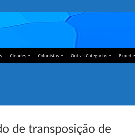
s
Cidades
Colunistas
Outras Categorias
Expedie
 Corajoso e a Anciã Marleninha na luta contra Bafoncinho e sua gangue
do de transposição de