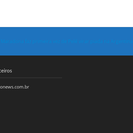
Maradona faz primeira vez de Pelé virar piada na Argentina
ceiros
honews.com.br