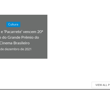
Cultura
’ e ‘Pacarrete’ vencem 20ª
o do Grande Prêmio do
Cinema Brasileiro
 de dezembro de 2021
VIEW ALL 