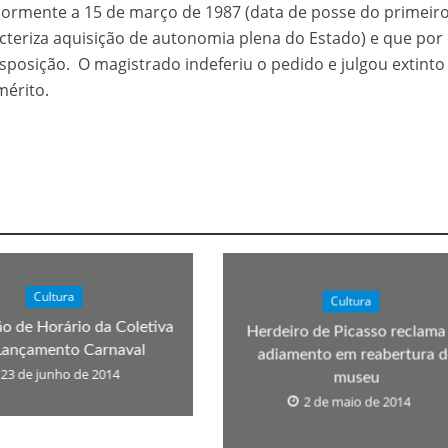
ormente a 15 de março de 1987 (data de posse do primeir
velados do livro de apocalipse
acteriza aquisição de autonomia plena do Estado) e que por
sposição. O magistrado indeferiu o pedido e julgou extinto
mérito.
njolo salvou a vida de Flechinha, o bebe coelho – Vídeo em Português mais u
Cultura
Cultura
ão de Horário da Coletiva
Herdeiro de Picasso reclama
Lançamento Carnaval
adiamento em reabertura d
23 de junho de 2014
museu
2 de maio de 2014