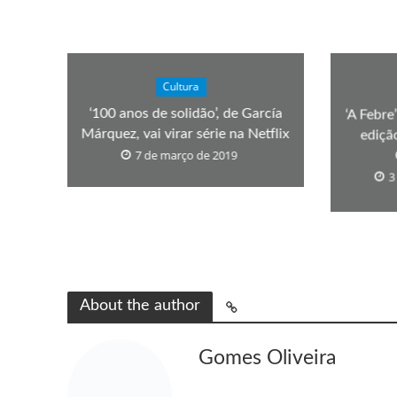
Cultura
‘100 anos de solidão’, de García
‘A Febre
Márquez, vai virar série na Netflix
ediçã
7 de março de 2019
3
About the author
Gomes Oliveira