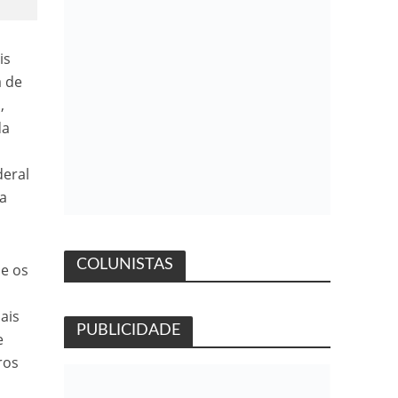
is
a de
,
da
deral
na
COLUNISTAS
e os
ais
PUBLICIDADE
e
ros