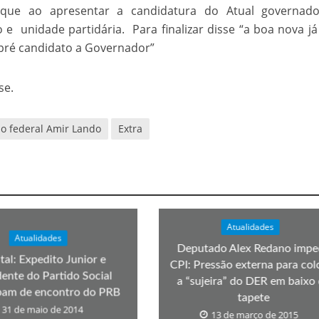
que ao apresentar a candidatura do Atual governado
velados do livro de apocalipse
e unidade partidária. Para finalizar disse “a boa nova j
 pré candidato a Governador”
se.
o federal Amir Lando
Extra
njolo salvou a vida de Flechinha, o bebe coelho – Vídeo em Português mais u
Atualidades
Atualidades
Deputado Alex Redano impe
tal: Expedito Junior e
CPI: Pressão externa para col
dente do Partido Social
a “sujeira” do DER em baixo
ipam de encontro do PRB
tapete
31 de maio de 2014
13 de março de 2015