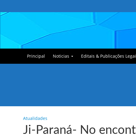
Principal
Noticias
Editais & Publicações Legai
Tullin, o Cãozinho
Atualidades
Ji-Paraná- No encon