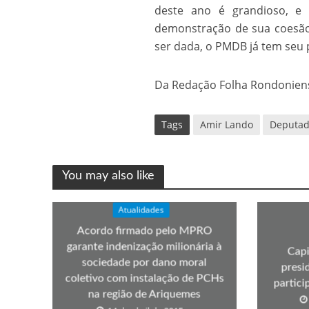
deste ano é grandioso, e 
Os segredos não re
demonstração de sua coesão 
ser dada, o PMDB já tem seu
Da Redação Folha Rondonien
Tags
Amir Lando
Deputad
You may also like
FILME: Como um Mo
Atualidades
Acordo firmado pelo MPRO
garante indenização milionária à
Capi
sociedade por dano moral
presi
coletivo com instalação de PCHs
partic
na região de Ariquemes