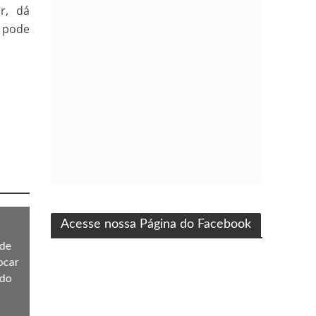
r, dá
á pode
ma produção Folha Filmes
Acesse nossa Página do Facebook
de
ocar
 do