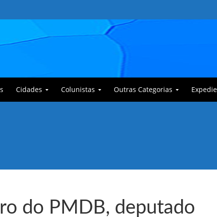
s
Cidades
Colunistas
Outras Categorias
Expedie
 Corajoso e a Anciã Marleninha na luta contra Bafoncinho e sua gangue
tro do PMDB, deputado