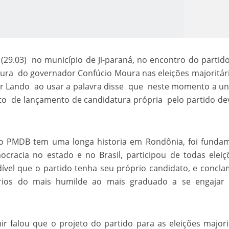
29.03) no município de Ji-paraná, no encontro do partid
ura do governador Confúcio Moura nas eleições majoritár
ir Lando ao usar a palavra disse que neste momento a u
eto de lançamento de candidatura própria pelo partido de
o Kong ajudou o Imperador Dom Pedro I na Independência do Brasil
o PMDB tem uma longa historia em Rondônia, foi fundam
cracia no estado e no Brasil, participou de todas eleiç
vel que o partido tenha seu próprio candidato, e concl
ários do mais humilde ao mais graduado a se engajar 
 falou que o projeto do partido para as eleições majori