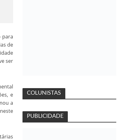
o para
ias de
nidade
ve ser
ental
COLUNISTAS
ões, e
amou a
neste
PUBLICIDADE
tárias