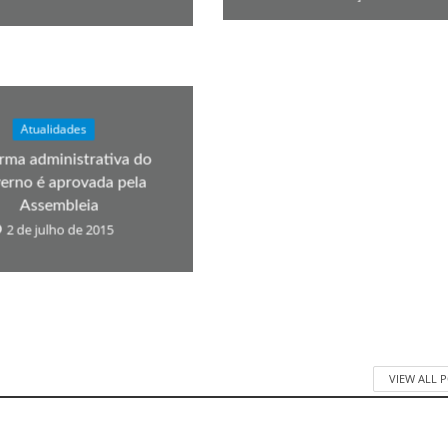
Atualidades
rma administrativa do
erno é aprovada pela
Assembleia
2 de julho de 2015
VIEW ALL 