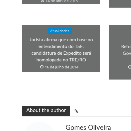
14 de abril de 2015
Atualidades
Jurista afirma que com base no
entendimento do TSE,
Refo
candidatura de Expedito será
Gov
homologada no TRE/RO
16 de julho de 2014
About the author
Gomes Oliveira