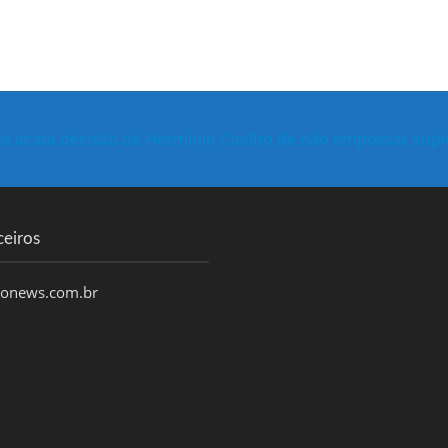
iça acata decisão de Hermínio Coelho de não empossar supl
ceiros
honews.com.br