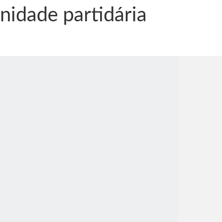
nidade partidária
nônima, Como usam o nome de Jesus para ganhar dinheiro
tlas intriga a Humanidade