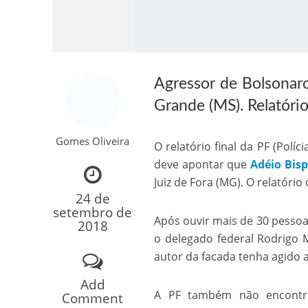
Agressor de Bolsonaro
Grande (MS). Relatório
Gomes Oliveira
O relatório final da PF (Políc
Como o Cachorrinh
deve apontar que
Adéio Bisp
Juiz de Fora (MG). O relatóri
24 de
setembro de
Após ouvir mais de 30 pessoas,
2018
o delegado federal Rodrigo
autor da facada tenha agido
Add
A PF também não encontro
Comment