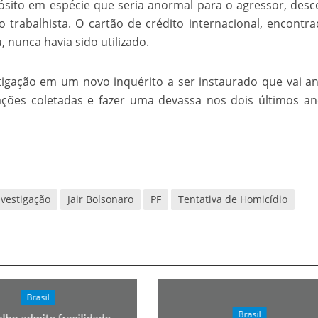
ósito em espécie que seria anormal para o agressor, desc
velados do livro de apocalipse
o trabalhista. O cartão de crédito internacional, encontr
 nunca havia sido utilizado.
tigação em um novo inquérito a ser instaurado que vai an
ções coletadas e fazer uma devassa nos dois últimos a
njolo salvou a vida de Flechinha, o bebe coelho – Vídeo em Português mais u
nvestigação
Jair Bolsonaro
PF
Tentativa de Homicídio
Brasil
Brasil