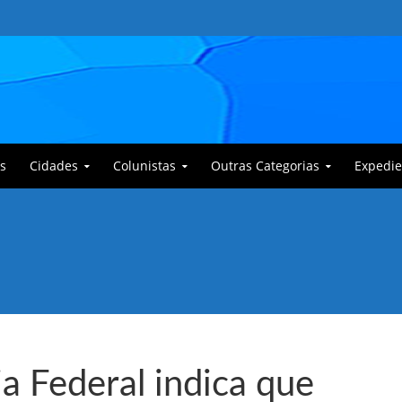
s
Cidades
Colunistas
Outras Categorias
Expedie
 Corajoso e a Anciã Marleninha na luta contra Bafoncinho e sua gangue
ia Federal indica que