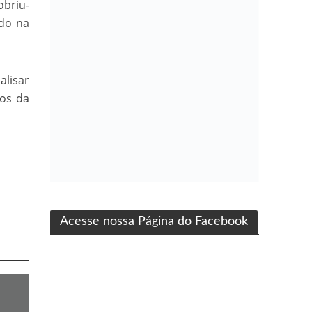
obriu-
ado na
alisar
nos da
ma produção Folha Filmes
Acesse nossa Página do Facebook