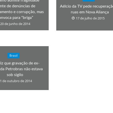
lho admite fragilidade
ante de denúncias de
Aélcio da TV pede recuperaçã
amento e corrupção, mas
ruas em Nova Aliança
onvoca para “briga”
17 de julho de 2015
20 de junho de 2014
Brasil
diz que gravação de ex-
 da Petrobras não estava
sob sigilo
1 de outubro de 2014