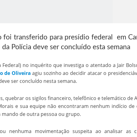
 foi transferido para presídio federal em 
 da Polícia deve ser concluído esta semana
ia Federal) no inquérito que investiga o atentado a Jair Bol
o Kong ajudou o Imperador Dom Pedro I na Independência do Brasil
o de Oliveira
agiu sozinho ao decidir atacar o presidenciá
o deve ser concluído nesta semana.
 quebrar os sigilos financeiro, telefônico e telemático de A
 Morais e sua equipe não encontraram nenhum indício de
 a mando de outra pessoa ou grupo.
u nenhuma movimentação suspeita ao analisar as c