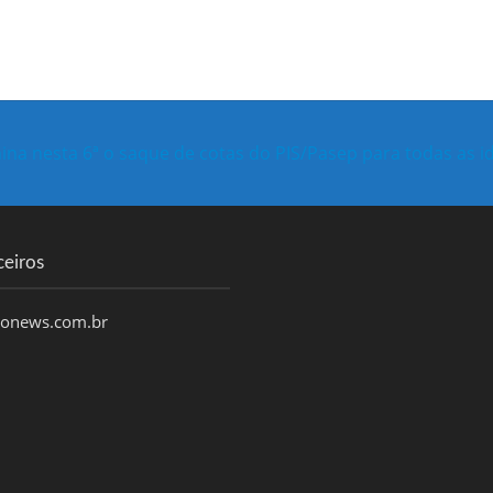
ina nesta 6ª o saque de cotas do PIS/Pasep para todas as i
ceiros
honews.com.br