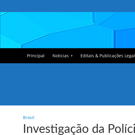
Principal
Noticias
Editais & Publicações Legai
Tullin, o Cãozinho
Brasil
Investigação da Políc