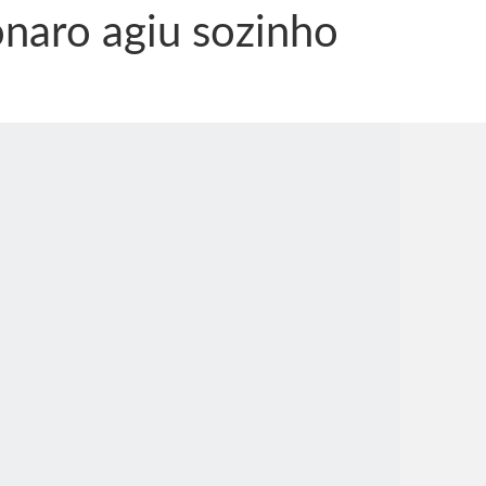
onaro agiu sozinho
nônima, Como usam o nome de Jesus para ganhar dinheiro
tlas intriga a Humanidade