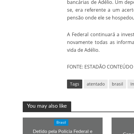
bancárias de Adélio. Um dep
Os segredos não re
se, era referente a um acert
pensão onde ele se hospedou,
A Federal continuará a inves
novamente todas as informa
vida de Adélio.
FONTE: ESTADÃO CONTEÚDO
FILME: Como um Mo
Tags
atentado
brasil
I
You may also like
Brasil
Detido pela Polícia Federal e