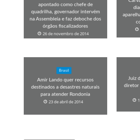
Carva
apontado como chefe de
di
quadrilha, governador intervém
aparelh
na Assembleia e faz deboche dos
c
órgãos fiscalizadores
26 de novembro de 2014
Brasil
Juiz 
Amir Lando quer recursos
diretor
destinados a desastres naturais
para atender Rondonia
1
23 de abril de 2014