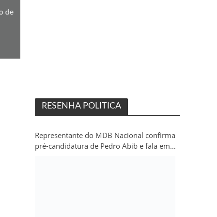
o de
RESENHA POLITICA
Representante do MDB Nacional confirma
pré-candidatura de Pedro Abib e fala em
“sobrevida” do partido em Rondônia