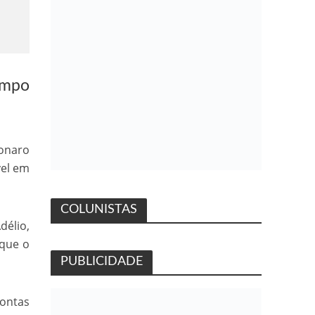
Campo
sonaro
vel em
COLUNISTAS
délio,
 que o
PUBLICIDADE
ontas