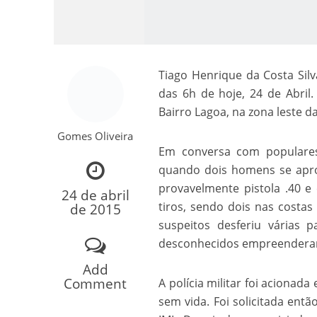
Tiago Henrique da Costa Silv
das 6h de hoje, 24 de Abri
Bairro Lagoa, na zona leste d
Gomes Oliveira
Em conversa com populares
Como o Cachorrinh
quando dois homens se apr
provavelmente pistola .40 e 
24 de abril
tiros, sendo dois nas costa
de 2015
suspeitos desferiu várias 
desconhecidos empreendera
Add
Comment
A polícia militar foi acionad
sem vida. Foi solicitada entã