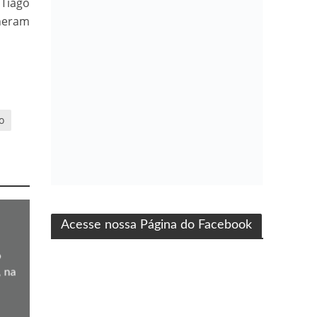
 Tiago
lheram
o
ma produção Folha Filmes
Acesse nossa Página do Facebook
o
, na