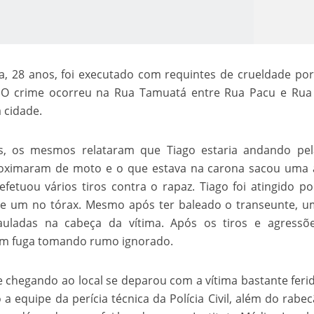
a, 28 anos, foi executado com requintes de crueldade por
l. O crime ocorreu na Rua Tamuatá entre Rua Pacu e Rua
a cidade.
, os mesmos relataram que Tiago estaria andando pel
o Kong ajudou o Imperador Dom Pedro I na Independência do Brasil
oximaram de moto e o que estava na carona sacou uma 
efetuou vários tiros contra o rapaz. Tiago foi atingido po
s e um no tórax. Mesmo após ter baleado o transeunte, 
pauladas na cabeça da vítima. Após os tiros e agressõ
m fuga tomando rumo ignorado.
a e chegando ao local se deparou com a vítima bastante ferid
o a equipe da perícia técnica da Polícia Civil, além do rabe