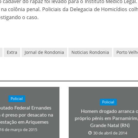
o cadáver do rapaz foi levado para o Instituto Médico Legal.
velados do livro de apocalipse
a colônia penal. Policiais da Delegacia de Homicídios co
stigando o caso.
Extra
Jornal de Rondonia
Noticias Rondonia
Porto Velh
njolo salvou a vida de Flechinha, o bebe coelho – Vídeo em Português mais u
Policial
Policial
utado Federal Ernandes
Homem drogado arranca 
é preso por desacato na
próprio pênis em Parnamirim
estação em Ariquemes
Grande Natal (RN)
16 de março de 2015
30 de abril de 2014