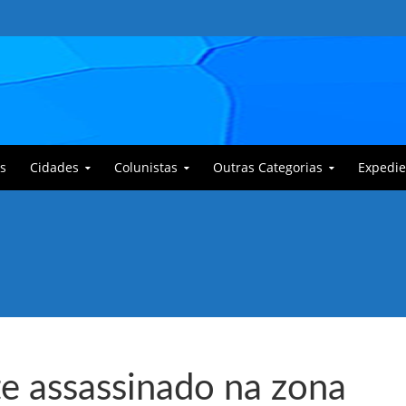
s
Cidades
Colunistas
Outras Categorias
Expedie
 Corajoso e a Anciã Marleninha na luta contra Bafoncinho e sua gangue
 assassinado na zona