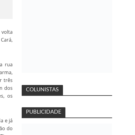
 volta
 Cará,
a rua
arma,
r três
um dos
COLUNISTAS
es, os
PUBLICIDADE
a e já
cão do