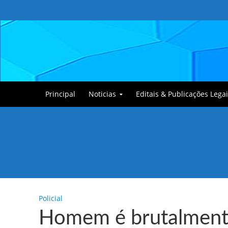
Principal
Noticias
Editais & Publicações Legai
Tullin, o Cãozinho
Policial
Homem é brutalmente