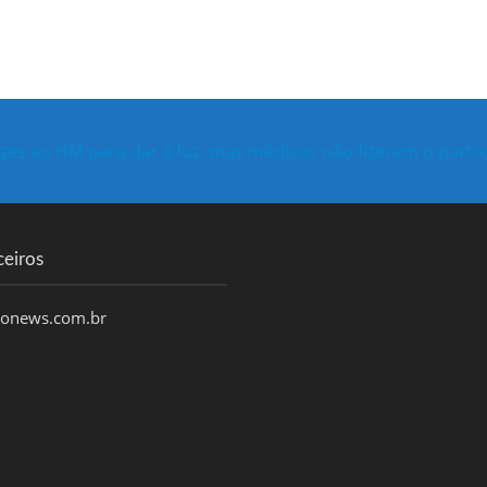
vezes ao HM para dar à luz, mas médicos não fizeram o parto
ceiros
honews.com.br