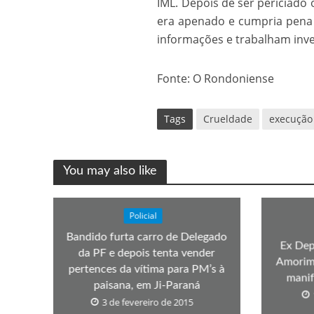
IML. Depois de ser periciado 
Os segredos não re
era apenado e cumpria pena n
informações e trabalham inve
Fonte: O Rondoniense
Tags
Crueldade
execução
You may also like
FILME: Como um Mo
Policial
Bandido furta carro de Delegado
Ex Dep
da PF e depois tenta vender
Amorim 
pertences da vítima para PM’s à
manif
paisana, em Ji-Paraná
3 de fevereiro de 2015