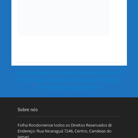
Deputado Jesuíno disponibiliza emenda de R$
100 mil para execução de obras no clube da
PM e BM de Guajará-Mirim
Sobre nós
Folha Rondoniense todos os Direitos Reservados @
Endereço: Rua Nicaraguá 7246, Centro, Candeias do
Jamari