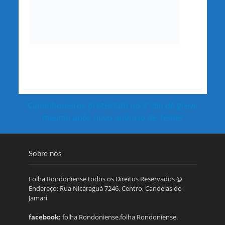
Caminhoneiros protestam no 8º dia de greve
mesmo após novo anúncio de Temer
Sobre nós
Folha Rondoniense todos os Direitos Reservados @
Endereço: Rua Nicaraguá 7246, Centro, Candeias do
Jamari
facebook:
folha Rondoniense.folha Rondoniense.