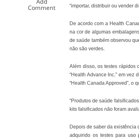
Add
Os segredos não re
“importar, distribuir ou vender
Comment
De acordo com a Health Canada,
na cor de algumas embalagens e 
de saúde também observou que o
não são verdes.
Além disso, os testes rápidos d
“Health Advance Inc.” em vez 
FILME: Como um Mo
“Health Canada Approved”, o qu
“Produtos de saúde falsificados
kits falsificados não foram av
Depois de saber da existência 
adquirido os testes para uso