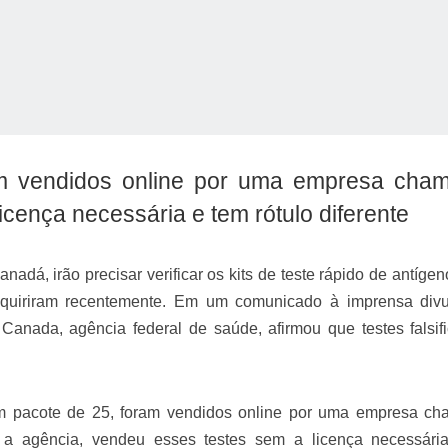
oram vendidos online por uma empresa cha
licença necessária e tem rótulo diferente
o Kong ajudou o Imperador Dom Pedro I na Independência do Brasil
adá, irão precisar verificar os kits de teste rápido de antígen
quiriram recentemente. Em um comunicado à imprensa div
h Canada, agência federal de saúde, afirmou que testes falsif
um pacote de 25, foram vendidos online por uma empresa c
o a agência, vendeu esses testes sem a licença necessári