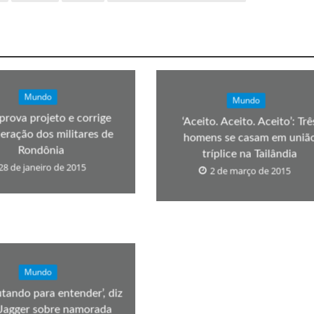
Mundo
Mundo
prova projeto e corrige
‘Aceito. Aceito. Aceito’: Trê
ração dos militares de
homens se casam em uniã
Rondônia
tríplice na Tailândia
28 de janeiro de 2015
2 de março de 2015
Mundo
utando para entender’, diz
Jagger sobre namorada