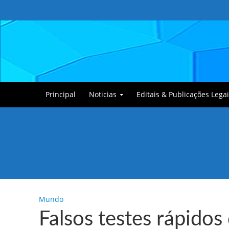
Principal
Noticias
Editais & Publicações Legai
Tullin, o Cãozinho
Mundo
Falsos testes rápidos