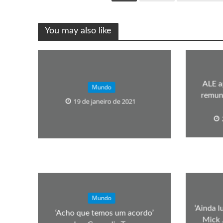
You may also like
ALE a
Mundo
remune
19 de janeiro de 2021
Mundo
‘Ainda l
‘Acho que temos um acordo’
Mick 