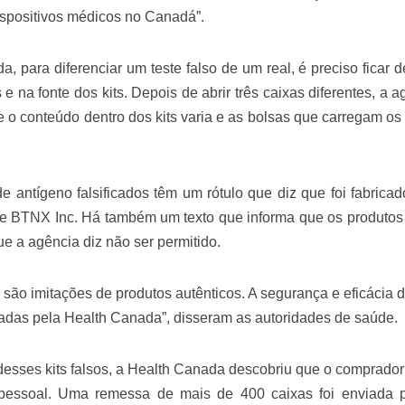
velados do livro de apocalipse
 dispositivos médicos no Canadá”.
 para diferenciar um teste falso de um real, é preciso ficar d
na fonte dos kits. Depois de abrir três caixas diferentes, a a
 conteúdo dentro dos kits varia e as bolsas que carregam os 
e antígeno falsificados têm um rótulo que diz que foi fabricad
de BTNX Inc. Há também um texto que informa que os produtos
njolo salvou a vida de Flechinha, o bebe coelho – Vídeo em Português mais u
e a agência diz não ser permitido.
 são imitações de produtos autênticos. A segurança e eficácia 
aliadas pela Health Canada”, disseram as autoridades de saúde.
desses kits falsos, a Health Canada descobriu que o comprador
 pessoal. Uma remessa de mais de 400 caixas foi enviada 