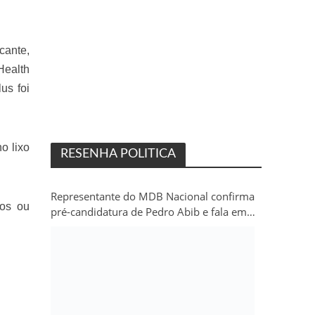
cante,
Health
us foi
o lixo
RESENHA POLITICA
Representante do MDB Nacional confirma
dos ou
pré-candidatura de Pedro Abib e fala em
“sobrevida” do partido em Rondônia