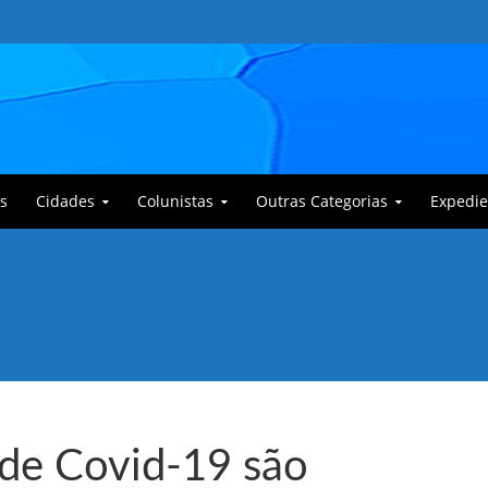
s
Cidades
Colunistas
Outras Categorias
Expedie
 Corajoso e a Anciã Marleninha na luta contra Bafoncinho e sua gangue
 de Covid-19 são