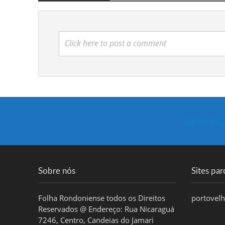
Click here to post a comment
Japão aleg
Sobre nós
Sites par
Folha Rondoniense todos os Direitos
portovel
Reservados @ Endereço: Rua Nicaraguá
7246, Centro, Candeias do Jamari