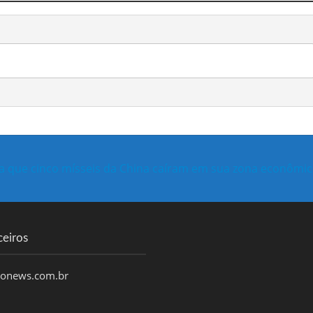
a que cinco mísseis da China caíram em sua zona econômic
ceiros
honews.com.br