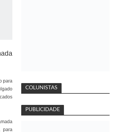
mada
o para
COLUNISTAS
ulgado
icados
PUBLICIDADE
hamada
a para