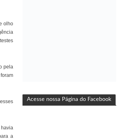
e olho
gência
testes
o pela
 foram
ma produção Folha Filmes
Acesse nossa Página do Facebook
desses
 havia
para a