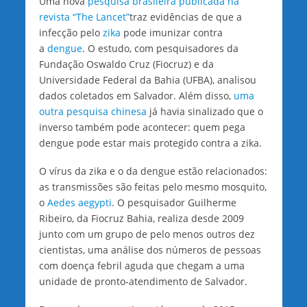
Uma nova
pesquisa brasileira publicada na
revista “The Lancet”
traz evidências de que a
infecção pelo
zika
pode imunizar contra
a
dengue
. O estudo, com pesquisadores da
Fundação Oswaldo Cruz (Fiocruz) e da
Universidade Federal da Bahia (UFBA), analisou
dados coletados em Salvador. Além disso,
uma
outra pesquisa chinesa
já havia sinalizado que o
inverso também pode acontecer: quem pega
dengue pode estar mais protegido contra a zika.
O vírus da zika e o da dengue estão relacionados:
as transmissões são feitas pelo mesmo mosquito,
o
Aedes aegypti
. O pesquisador Guilherme
Ribeiro, da Fiocruz Bahia, realiza desde 2009
junto com um grupo de pelo menos outros dez
cientistas, uma análise dos números de pessoas
com doença febril aguda que chegam a uma
unidade de pronto-atendimento de Salvador.