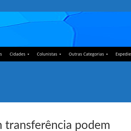
s
Cidades
Colunistas
Outras Categorias
Expedie
 Corajoso e a Anciã Marleninha na luta contra Bafoncinho e sua gangue
m transferência podem