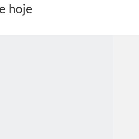
de hoje
nônima, Como usam o nome de Jesus para ganhar dinheiro
tlas intriga a Humanidade