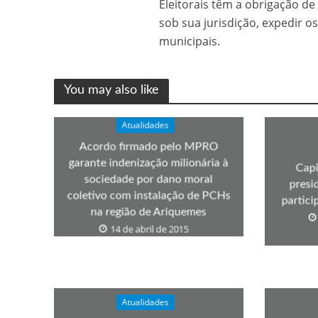
Eleitorais têm a obrigação de 
Os segredos não re
sob sua jurisdição, expedir o
municipais.
You may also like
Atualidades
Acordo firmado pelo MPRO
garante indenização milionária à
Capi
sociedade por dano moral
presi
FILME: Como um Mo
coletivo com instalação de PCHs
partic
na região de Ariquemes
14 de abril de 2015
Atualidades