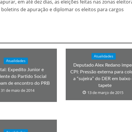
apurar, em até dez dias, as eleições feitas nas zonas eleitor
velados do livro de apocalipse
s boletins de apuração e diplomar os eleitos para cargos
Atualidades
Atualidades
Deputado Alex Redano impe
tal: Expedito Junior e
CPI: Pressão externa para col
dente do Partido Social
njolo salvou a vida de Flechinha, o bebe coelho – Vídeo em Português mais u
a “sujeira” do DER em baixo
ipam de encontro do PRB
tapete
31 de maio de 2014
13 de março de 2015