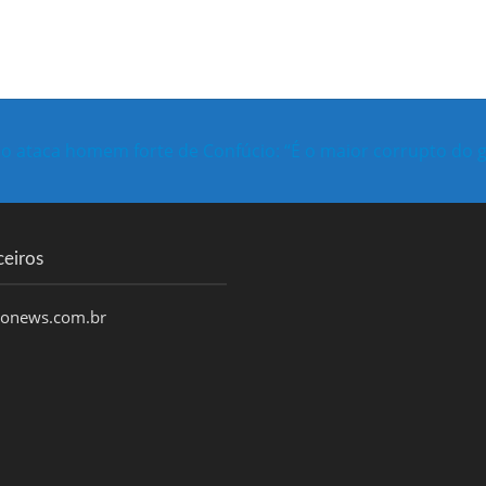
o ataca homem forte de Confúcio: “É o maior corrupto do 
ceiros
honews.com.br