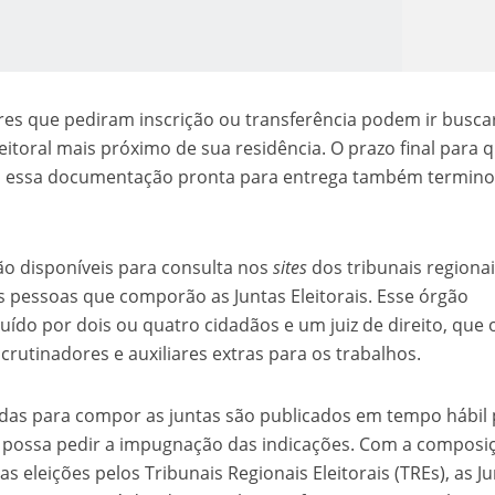
itores que pediram inscrição ou transferência podem ir busca
eleitoral mais próximo de sua residência. O prazo final para 
 com essa documentação pronta para entrega também termin
o Kong ajudou o Imperador Dom Pedro I na Independência do Brasil
 disponíveis para consulta nos
sites
dos tribunais regiona
s pessoas que comporão as Juntas Eleitorais. Esse órgão
tuído por dois ou quatro cidadãos e um juiz de direito, que 
rutinadores e auxiliares extras para os trabalhos.
das para compor as juntas são publicados em tempo hábil 
o possa pedir a impugnação das indicações. Com a composi
s eleições pelos Tribunais Regionais Eleitorais (TREs), as J