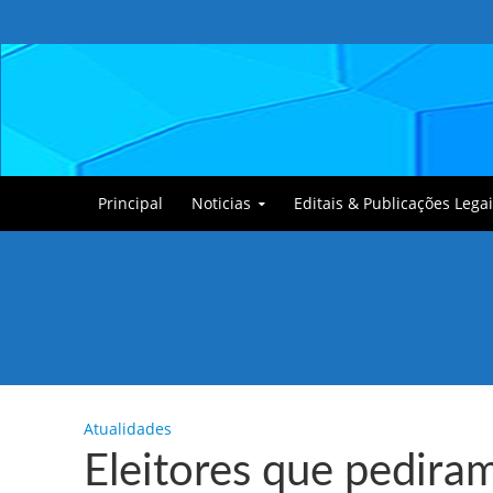
Principal
Noticias
Editais & Publicações Legai
Tullin, o Cãozinho
Atualidades
Eleitores que pedira