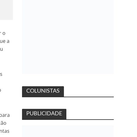
r o
que a
ou
is
o
COLUNISTAS
PUBLICIDADE
para
ção
untas