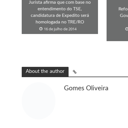
Jurista afirma que com base no
entendimento do TSE,
Refo
candidatura de Expedito será
Gov
homologada no TRE/RO
16 de julho de 2014
About the author
Gomes Oliveira