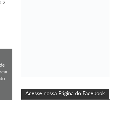
ais
de
ocar
ma produção Folha Filmes
 do
Acesse nossa Página do Facebook